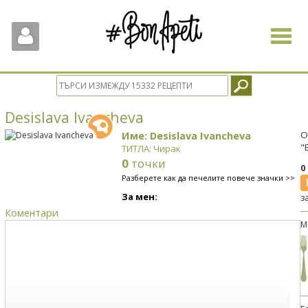
Toggle
navigat
Desislava Ivancheva
Име: Desislava Ivancheva
О
"
ТИТЛА: Чирак
0
точки
0
Разберете как да печелите повече значки >>
За мен:
з
Коментари
М