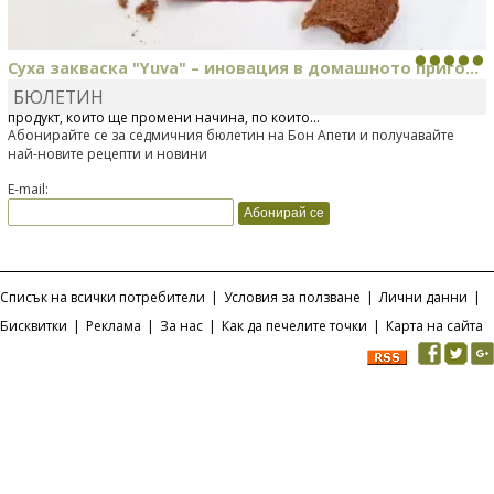
Суха закваска "Yuva" – иновация в домашното приго...
БЮЛЕТИН
Отскоро Лесафр България стартира предлагането на изцяло нов
продукт, който ще промени начина, по който...
Абонирайте се за седмичния бюлетин на Бон Апети и получавайте
най-новите рецепти и новини
E-mail:
Списък на всички потребители
|
Условия за ползване
|
Лични данни
|
Бисквитки
|
Реклама
|
За нас
|
Как да печелите точки
|
Карта на сайта