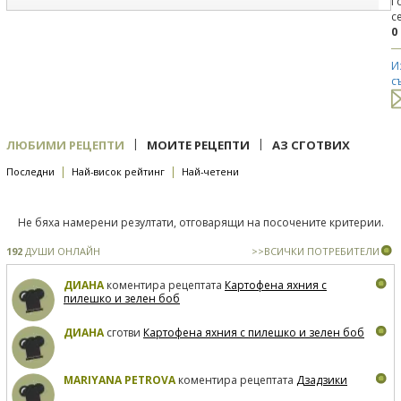
Г
с
0
И
с
|
|
ЛЮБИМИ РЕЦЕПТИ
МОИТЕ РЕЦЕПТИ
АЗ СГОТВИХ
|
|
Последни
Най-висок рейтинг
Най-четени
Не бяха намерени резултати, отговарящи на посочените критерии.
192
ДУШИ ОНЛАЙН
>>ВСИЧКИ ПОТРЕБИТЕЛИ
ДИАНА
коментира рецептата
Картофена яхния с
пилешко и зелен боб
ДИАНА
сготви
Картофена яхния с пилешко и зелен боб
MARIYANA PETROVA
коментира рецептата
Дзадзики