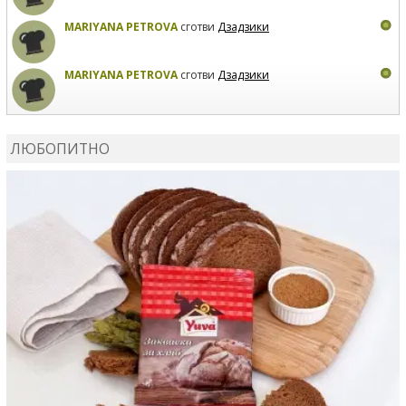
MARIYANA PETROVA
сготви
Дзадзики
MARIYANA PETROVA
сготви
Дзадзики
КАРДАШЕВ
коментира рецептата
Сьомга на фурна
ЛЮБОПИТНО
КАРДАШЕВ
коментира рецептата
Свински ребра с
печени картофи