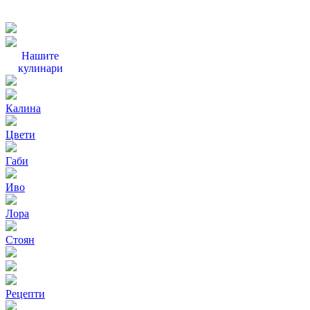
Нашите
кулинари
Калина
Цвети
Габи
Иво
Лора
Стоян
Рецепти