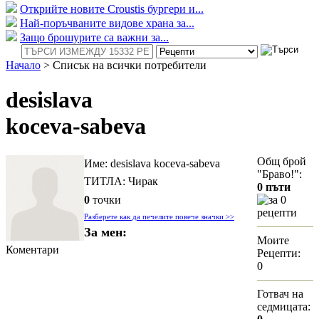
Открийте новите Croustis бургери и...
Най-поръчваните видове храна за...
Защо брошурите са важни за...
Начало
>
Списък на всички потребители
desislava
koceva-sabeva
Общ брой
Име: desislava koceva-sabeva
"Браво!":
ТИТЛА: Чирак
0 пъти
0
точки
за 0
рецепти
Разберете как да печелите повече значки >>
За мен:
Моите
Коментари
Рецепти:
0
Готвач на
седмицата: