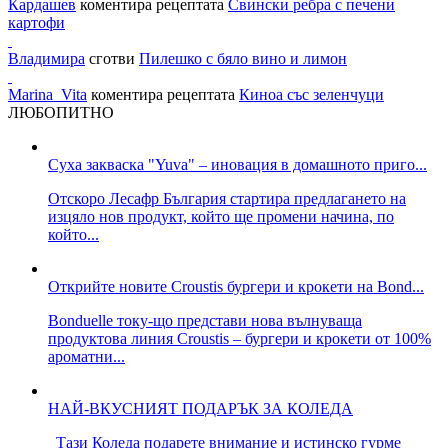
Кардашев
коментира рецептата
Свински ребра с печени
картофи
Владимира
сготви
Пилешко с бяло вино и лимон
Marina_Vita
коментира рецептата
Киноа със зеленчуци
ЛЮБОПИТНО
Суха закваска "Yuva" – иновация в домашното приго...
Отскоро Лесафр България стартира предлагането на
изцяло нов продукт, който ще промени начина, по
който...
Открийте новите Croustis бургери и крокети на Bond...
Bonduelle току-що представи нова вълнуваща
продуктова линия Croustis – бургери и крокети от 100%
ароматни...
НАЙ-ВКУСНИЯТ ПОДАРЪК ЗА КОЛЕДА
Тази Коледа подарете внимание и истинско гурме