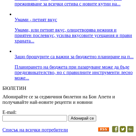
преживяване за всички сетива с новите кутии на...
Умами - петият вкус
Умами, или петият вкус, олицетворява нежния и
приятен послевкус, усилва вкусовите усещания и прави
храната...
Защо брошурите са важни за бюджетно планиране на п...
Планирането на бюджета при пазаруване може да бъде
предизвикателство, но с правилните инструменти лесно
може...
БЮЛЕТИН
Абонирайте се за седмичния бюлетин на Бон Апети и
получавайте най-новите рецепти и новини
E-mail:
Списък на всички потребители