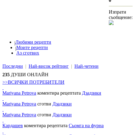
0
Изпрати
съобщение:
Любими рецепти
|
Моите рецепти
|
Аз сготвих
Последни
|
Най-висок рейтинг
|
Най-четени
235
ДУШИ ОНЛАЙН
>>ВСИЧКИ ПОТРЕБИТЕЛИ
Mariyana Petrova
коментира рецептата
Дзадзики
Mariyana Petrova
сготви
Дзадзики
Mariyana Petrova
сготви
Дзадзики
Кардашев
коментира рецептата
Сьомга на фурна