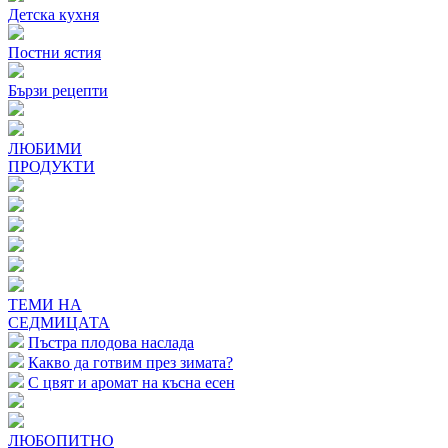
Детска кухня
Постни ястия
Бързи рецепти
ЛЮБИМИ
ПРОДУКТИ
ТЕМИ НА
СЕДМИЦАТА
Пъстра плодова наслада
Какво да готвим през зимата?
С цвят и аромат на късна есен
ЛЮБОПИТНО