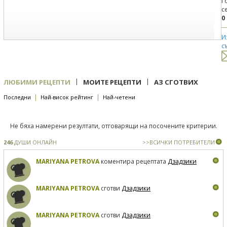
Г
с
0
И
с
|
|
ЛЮБИМИ РЕЦЕПТИ
МОИТЕ РЕЦЕПТИ
АЗ СГОТВИХ
|
|
Последни
Най-висок рейтинг
Най-четени
Не бяха намерени резултати, отговарящи на посочените критерии.
246
ДУШИ ОНЛАЙН
>>ВСИЧКИ ПОТРЕБИТЕЛИ
MARIYANA PETROVA
коментира рецептата
Дзадзики
MARIYANA PETROVA
сготви
Дзадзики
MARIYANA PETROVA
сготви
Дзадзики