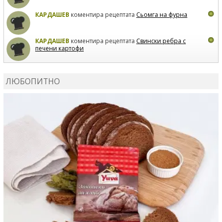
КАРДАШЕВ
коментира рецептата
Сьомга на фурна
КАРДАШЕВ
коментира рецептата
Свински ребра с
печени картофи
ВЛАДИМИРА
сготви
Пилешко с бяло вино и лимон
ЛЮБОПИТНО
MARINA_VITA
коментира рецептата
Киноа със
зеленчуци