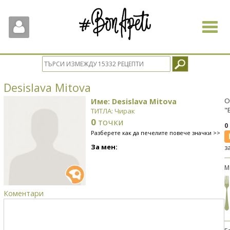
Toggle
navigat
Desislava Mitova
Име: Desislava Mitova
О
"
ТИТЛА: Чирак
0
точки
0
Разберете как да печелите повече значки >>
За мен:
з
М
Коментари