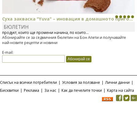
Суха закваска "Yuva" – иновация в домашното приго...
БЮЛЕТИН
Отскоро Лесафр България стартира предлагането на изцяло нов
продукт, който ще промени начина, по който...
Абонирайте се за седмичния бюлетин на Бон Апети и получавайте
най-новите рецепти и новини
E-mail:
Списък на всички потребители
|
Условия за ползване
|
Лични данни
|
Бисквитки
|
Реклама
|
За нас
|
Как да печелите точки
|
Карта на сайта