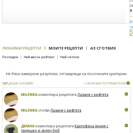
Г
с
0
И
с
|
|
ЛЮБИМИ РЕЦЕПТИ
МОИТЕ РЕЦЕПТИ
АЗ СГОТВИХ
|
|
Последни
Най-висок рейтинг
Най-четени
Не бяха намерени резултати, отговарящи на посочените критерии.
197
ДУШИ ОНЛАЙН
>>ВСИЧКИ ПОТРЕБИТЕЛИ
MILENKA
коментира рецептата
Лазаня с кюфтета
MILENKA
сготви
Лазаня с кюфтета
ДИАНА
коментира рецептата
Картофена яхния с
пилешко и зелен боб