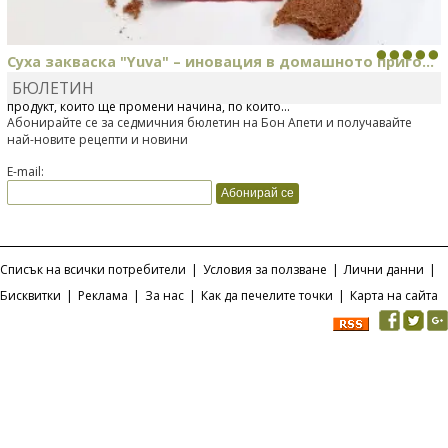
Суха закваска "Yuva" – иновация в домашното приго...
БЮЛЕТИН
Отскоро Лесафр България стартира предлагането на изцяло нов
продукт, който ще промени начина, по който...
Абонирайте се за седмичния бюлетин на Бон Апети и получавайте
най-новите рецепти и новини
E-mail:
Списък на всички потребители
|
Условия за ползване
|
Лични данни
|
Бисквитки
|
Реклама
|
За нас
|
Как да печелите точки
|
Карта на сайта