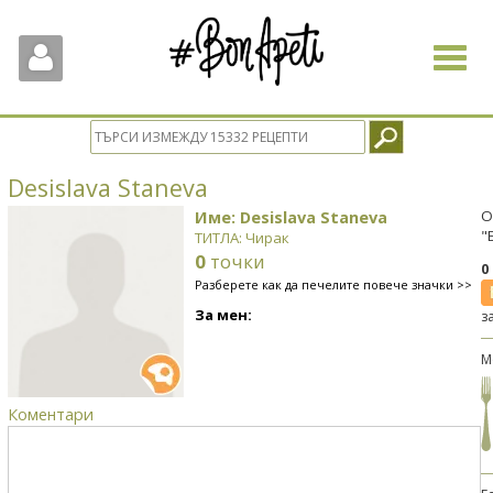
Toggle
navigat
Desislava Staneva
Име: Desislava Staneva
О
"
ТИТЛА: Чирак
0
точки
0
Разберете как да печелите повече значки >>
За мен:
з
М
Коментари