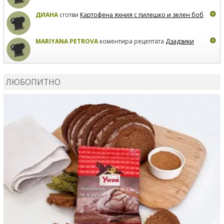
ДИАНА
сготви
Картофена яхния с пилешко и зелен боб
MARIYANA PETROVA
коментира рецептата
Дзадзики
MARIYANA PETROVA
сготви
Дзадзики
ЛЮБОПИТНО
MARIYANA PETROVA
сготви
Дзадзики