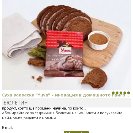
печени картофи
Суха закваска "Yuva" – иновация в домашното приго...
БЮЛЕТИН
Отскоро Лесафр България стартира предлагането на изцяло нов
продукт, който ще промени начина, по който...
Абонирайте се за седмичния бюлетин на Бон Апети и получавайте
най-новите рецепти и новини
E-mail: