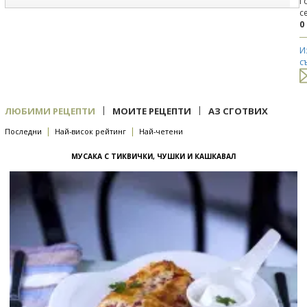
Г
с
0
И
с
|
|
ЛЮБИМИ РЕЦЕПТИ
МОИТЕ РЕЦЕПТИ
АЗ СГОТВИХ
|
|
Последни
Най-висок рейтинг
Най-четени
МУСАКА С ТИКВИЧКИ, ЧУШКИ И КАШКАВАЛ