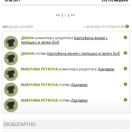
18.08.2011
375 375 видяна
<<
1
>>
260
ДУШИ ОНЛАЙН
>>ВСИЧКИ ПОТРЕБИТЕЛИ
ДИАНА
коментира рецептата
Картофена яхния с
пилешко и зелен боб
ДИАНА
сготви
Картофена яхния с пилешко и зелен боб
MARIYANA PETROVA
коментира рецептата
Дзадзики
MARIYANA PETROVA
сготви
Дзадзики
MARIYANA PETROVA
сготви
Дзадзики
КАРДАШЕВ
коментира рецептата
Сьомга на фурна
ЛЮБОПИТНО
КАРДАШЕВ
коментира рецептата
Свински ребра с