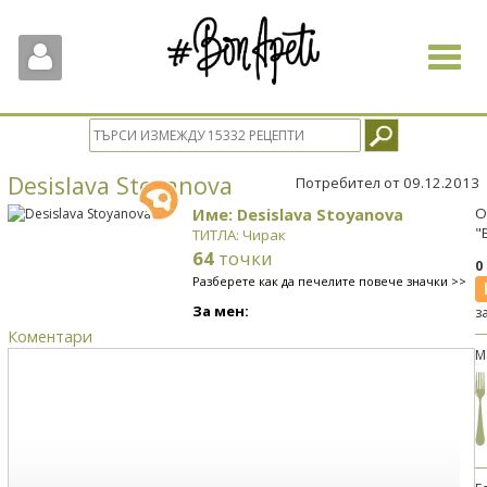
Toggle
navigat
Desislava Stoyanova
Потребител от 09.12.2013
Име: Desislava Stoyanova
О
"
ТИТЛА: Чирак
64
точки
0
Разберете как да печелите повече значки >>
За мен:
з
Коментари
М