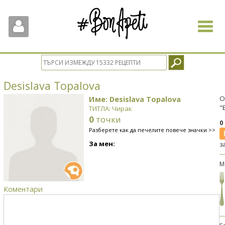
Toggle
navigat
Desislava Topalova
Име: Desislava Topalova
О
"
ТИТЛА: Чирак
0
точки
0
Разберете как да печелите повече значки >>
За мен:
з
М
Коментари