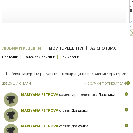
Г
с
0
И
с
|
|
ЛЮБИМИ РЕЦЕПТИ
МОИТЕ РЕЦЕПТИ
АЗ СГОТВИХ
|
|
Последни
Най-висок рейтинг
Най-четени
Не бяха намерени резултати, отговарящи на посочените критерии.
255
ДУШИ ОНЛАЙН
>>ВСИЧКИ ПОТРЕБИТЕЛИ
MARIYANA PETROVA
коментира рецептата
Дзадзики
MARIYANA PETROVA
сготви
Дзадзики
MARIYANA PETROVA
сготви
Дзадзики