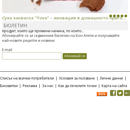
Суха закваска "Yuva" – иновация в домашното приго...
БЮЛЕТИН
Отскоро Лесафр България стартира предлагането на изцяло нов
продукт, който ще промени начина, по който...
Абонирайте се за седмичния бюлетин на Бон Апети и получавайте
най-новите рецепти и новини
E-mail:
Списък на всички потребители
|
Условия за ползване
|
Лични данни
|
Бисквитки
|
Реклама
|
За нас
|
Как да печелите точки
|
Карта на сайта