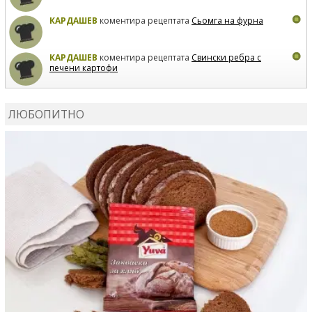
КАРДАШЕВ
коментира рецептата
Сьомга на фурна
КАРДАШЕВ
коментира рецептата
Свински ребра с
печени картофи
ВЛАДИМИРА
сготви
Пилешко с бяло вино и лимон
ЛЮБОПИТНО
MARINA_VITA
коментира рецептата
Киноа със
зеленчуци