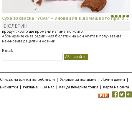
Суха закваска "Yuva" – иновация в домашното приго...
БЮЛЕТИН
Отскоро Лесафр България стартира предлагането на изцяло нов
продукт, който ще промени начина, по който...
Абонирайте се за седмичния бюлетин на Бон Апети и получавайте
най-новите рецепти и новини
E-mail:
Списък на всички потребители
|
Условия за ползване
|
Лични данни
|
Бисквитки
|
Реклама
|
За нас
|
Как да печелите точки
|
Карта на сайта