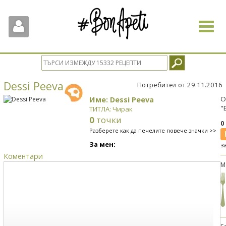
Toggle
navigat
Dessi Peeva
Потребител от 29.11.2016
Име: Dessi Peeva
О
"
ТИТЛА: Чирак
0
точки
0
Разберете как да печелите повече значки >>
За мен:
з
Коментари
М