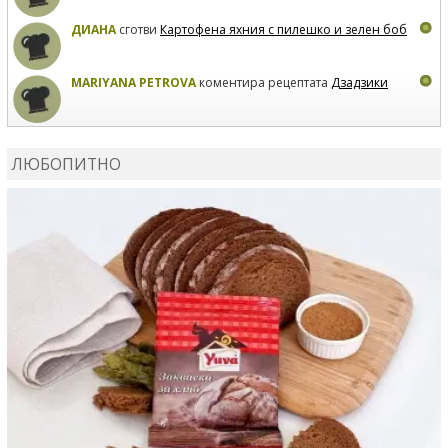
ДИАНА
сготви
Картофена яхния с пилешко и зелен боб
MARIYANA PETROVA
коментира рецептата
Дзадзики
MARIYANA PETROVA
сготви
Дзадзики
ЛЮБОПИТНО
MARIYANA PETROVA
сготви
Дзадзики