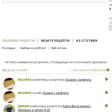
Г
с
0
И
с
|
|
ЛЮБИМИ РЕЦЕПТИ
МОИТЕ РЕЦЕПТИ
АЗ СГОТВИХ
|
|
Последни
Най-висок рейтинг
Най-четени
Не бяха намерени резултати, отговарящи на посочените критерии.
235
ДУШИ ОНЛАЙН
>>ВСИЧКИ ПОТРЕБИТЕЛИ
MILENKA
коментира рецептата
Лазаня с кюфтета
MILENKA
сготви
Лазаня с кюфтета
ДИАНА
коментира рецептата
Картофена яхния с
пилешко и зелен боб