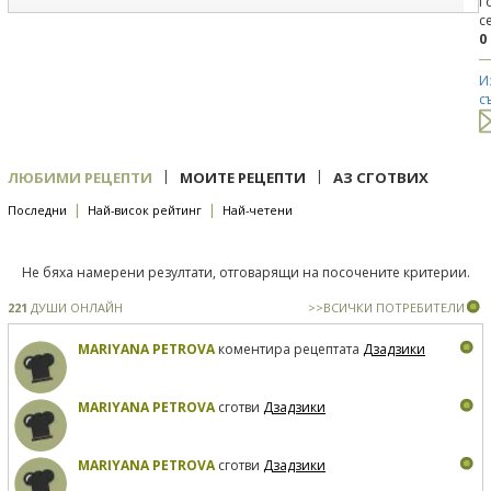
Г
с
0
И
с
|
|
ЛЮБИМИ РЕЦЕПТИ
МОИТЕ РЕЦЕПТИ
АЗ СГОТВИХ
|
|
Последни
Най-висок рейтинг
Най-четени
Не бяха намерени резултати, отговарящи на посочените критерии.
221
ДУШИ ОНЛАЙН
>>ВСИЧКИ ПОТРЕБИТЕЛИ
MARIYANA PETROVA
коментира рецептата
Дзадзики
MARIYANA PETROVA
сготви
Дзадзики
MARIYANA PETROVA
сготви
Дзадзики