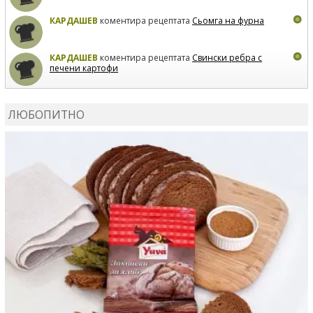
КАРДАШЕВ
коментира рецептата
Сьомга на фурна
КАРДАШЕВ
коментира рецептата
Свински ребра с
печени картофи
ВЛАДИМИРА
сготви
Пилешко с бяло вино и лимон
ЛЮБОПИТНО
MARINA_VITA
коментира рецептата
Киноа със
зеленчуци