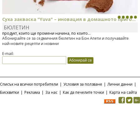
Суха закваска "Yuva" – иновация в домашното приго...
БЮЛЕТИН
Отскоро Лесафр България стартира предлагането на изцяло нов
продукт, който ще промени начина, по който...
Абонирайте се за седмичния бюлетин на Бон Апети и получавайте
най-новите рецепти и новини
E-mail:
Списък на всички потребители
|
Условия за ползване
|
Лични данни
|
Бисквитки
|
Реклама
|
За нас
|
Как да печелите точки
|
Карта на сайта