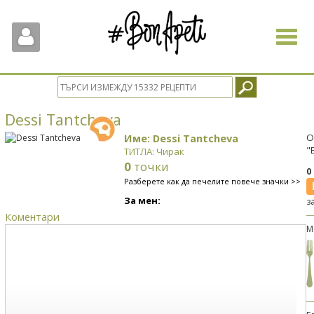
Toggle
navigat
Dessi Tantcheva
Име: Dessi Tantcheva
О
"
ТИТЛА: Чирак
0
точки
0
Разберете как да печелите повече значки >>
За мен:
з
Коментари
М