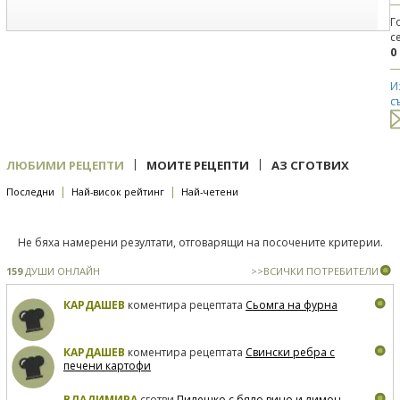
Г
с
0
И
с
|
|
ЛЮБИМИ РЕЦЕПТИ
МОИТЕ РЕЦЕПТИ
АЗ СГОТВИХ
|
|
Последни
Най-висок рейтинг
Най-четени
Не бяха намерени резултати, отговарящи на посочените критерии.
159
ДУШИ ОНЛАЙН
>>ВСИЧКИ ПОТРЕБИТЕЛИ
КАРДАШЕВ
коментира рецептата
Сьомга на фурна
КАРДАШЕВ
коментира рецептата
Свински ребра с
печени картофи
ВЛАДИМИРА
сготви
Пилешко с бяло вино и лимон