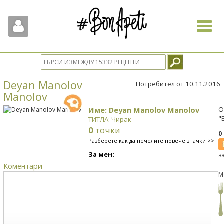
Toggle
navigat
Deyan Manolov
Потребител от 10.11.2016
Manolov
Име: Deyan Manolov Manolov
О
"
ТИТЛА: Чирак
0
точки
0
Разберете как да печелите повече значки >>
За мен:
з
Коментари
М