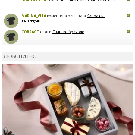
MARINA_VITA
коментира рецептата
Киноа със
зеленчуци
COBRAGT
сготви
Свинско брачоле
EVTEDI
сготви
Печени свински ребра
ЛЮБОПИТНО
DANKOLOVA
сготви
Фокача със синьо сирене, лук и
орехи