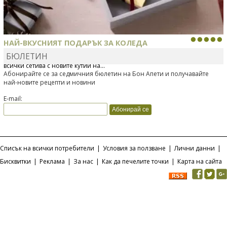
НАЙ-ВКУСНИЯТ ПОДАРЪК ЗА КОЛЕДА
БЮЛЕТИН
Тази Коледа подарете внимание и истинско гурме преживяване за
всички сетива с новите кутии на...
Абонирайте се за седмичния бюлетин на Бон Апети и получавайте
най-новите рецепти и новини
E-mail:
Списък на всички потребители
|
Условия за ползване
|
Лични данни
|
Бисквитки
|
Реклама
|
За нас
|
Как да печелите точки
|
Карта на сайта