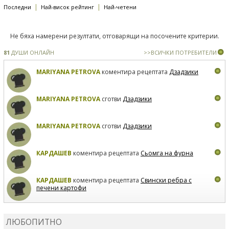
|
|
Последни
Най-висок рейтинг
Най-четени
Не бяха намерени резултати, отговарящи на посочените критерии.
81
ДУШИ ОНЛАЙН
>>ВСИЧКИ ПОТРЕБИТЕЛИ
MARIYANA PETROVA
коментира рецептата
Дзадзики
MARIYANA PETROVA
сготви
Дзадзики
MARIYANA PETROVA
сготви
Дзадзики
КАРДАШЕВ
коментира рецептата
Сьомга на фурна
КАРДАШЕВ
коментира рецептата
Свински ребра с
печени картофи
ВЛАДИМИРА
сготви
Пилешко с бяло вино и лимон
ЛЮБОПИТНО