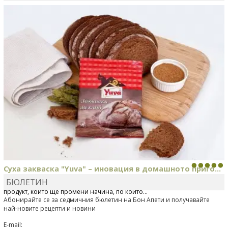
MARINA_VITA
коментира рецептата
Киноа със
зеленчуци
Суха закваска "Yuva" – иновация в домашното приго...
БЮЛЕТИН
Отскоро Лесафр България стартира предлагането на изцяло нов
продукт, който ще промени начина, по който...
Абонирайте се за седмичния бюлетин на Бон Апети и получавайте
най-новите рецепти и новини
E-mail: