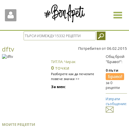
Toggle
navigat
dftv
Потребител от 06.02.2015
Общ брой
ТИТЛА: Чирак
"Браво!":
0
точки
0 пъти
Разберете как да печелите
повече значки >>
за 0
За мен:
рецепти
Изпрати
съобщение:
МОИТЕ РЕЦЕПТИ