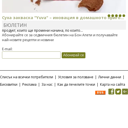
Суха закваска "Yuva" – иновация в домашното приго...
БЮЛЕТИН
Отскоро Лесафр България стартира предлагането на изцяло нов
продукт, който ще промени начина, по който...
Абонирайте се за седмичния бюлетин на Бон Апети и получавайте
най-новите рецепти и новини
E-mail:
Списък на всички потребители
|
Условия за ползване
|
Лични данни
|
Бисквитки
|
Реклама
|
За нас
|
Как да печелите точки
|
Карта на сайта