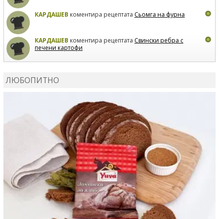
КАРДАШЕВ
коментира рецептата
Сьомга на фурна
КАРДАШЕВ
коментира рецептата
Свински ребра с
печени картофи
ВЛАДИМИРА
сготви
Пилешко с бяло вино и лимон
ЛЮБОПИТНО
MARINA_VITA
коментира рецептата
Киноа със
зеленчуци