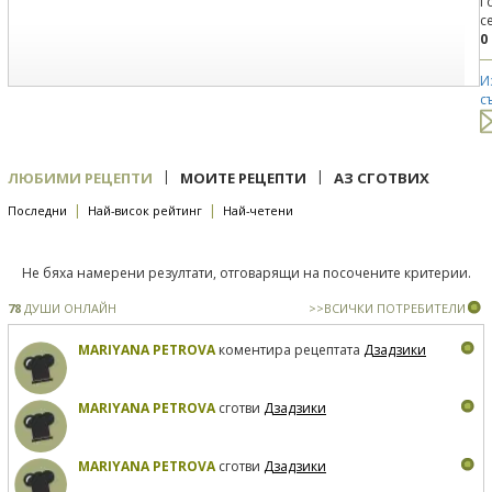
Г
с
0
И
с
|
|
ЛЮБИМИ РЕЦЕПТИ
МОИТЕ РЕЦЕПТИ
АЗ СГОТВИХ
|
|
Последни
Най-висок рейтинг
Най-четени
Не бяха намерени резултати, отговарящи на посочените критерии.
78
ДУШИ ОНЛАЙН
>>ВСИЧКИ ПОТРЕБИТЕЛИ
MARIYANA PETROVA
коментира рецептата
Дзадзики
MARIYANA PETROVA
сготви
Дзадзики
MARIYANA PETROVA
сготви
Дзадзики