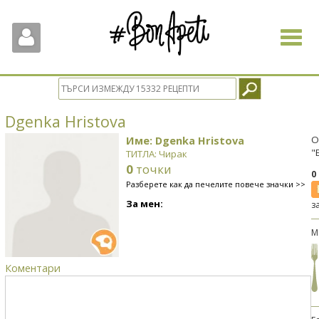
Toggle
navigat
Dgenka Hristova
Име: Dgenka Hristova
О
"
ТИТЛА: Чирак
0
точки
0
Разберете как да печелите повече значки >>
За мен:
з
М
Коментари