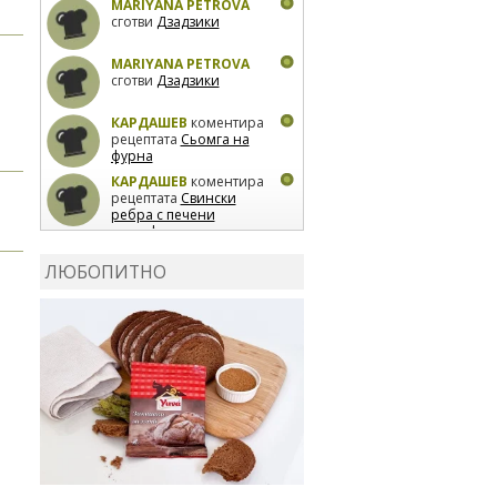
MARIYANA PETROVA
сготви
Дзадзики
MARIYANA PETROVA
сготви
Дзадзики
КАРДАШЕВ
коментира
рецептата
Сьомга на
фурна
КАРДАШЕВ
коментира
рецептата
Свински
ребра с печени
картофи
ВЛАДИМИРА
сготви
Пилешко с бяло вино и
ЛЮБОПИТНО
лимон
MARINA_VITA
коментира рецептата
Киноа със зеленчуци