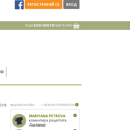
РЕГИСТРИРАЙ СЕ
ВХОД
КЪМ
БОН АПЕТИ
МАГАЗИН
НО
2019
52
ДУШИ ОНЛАЙН
>>ВСИЧКИ ПОТРЕБИТЕЛИ
MARIYANA PETROVA
коментира рецептата
Дзадзики