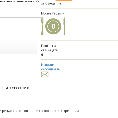
печелите повече значки >>
за 0 рецепти
Моите Рецепти:
0
Готвач на
седмицата:
0
Изпрати
съобщение:
|
АЗ СГОТВИХ
 резултати, отговарящи на посочените критерии.