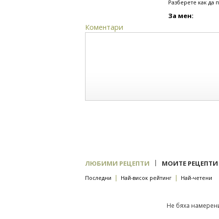
Разберете как да 
За мен:
Коментари
|
ЛЮБИМИ РЕЦЕПТИ
МОИТЕ РЕЦЕПТИ
|
|
Последни
Най-висок рейтинг
Най-четени
Не бяха намерени