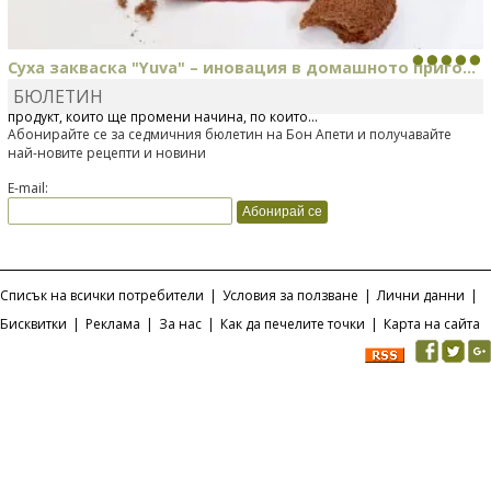
Суха закваска "Yuva" – иновация в домашното приго...
БЮЛЕТИН
Отскоро Лесафр България стартира предлагането на изцяло нов
продукт, който ще промени начина, по който...
Абонирайте се за седмичния бюлетин на Бон Апети и получавайте
най-новите рецепти и новини
E-mail:
Списък на всички потребители
|
Условия за ползване
|
Лични данни
|
Бисквитки
|
Реклама
|
За нас
|
Как да печелите точки
|
Карта на сайта