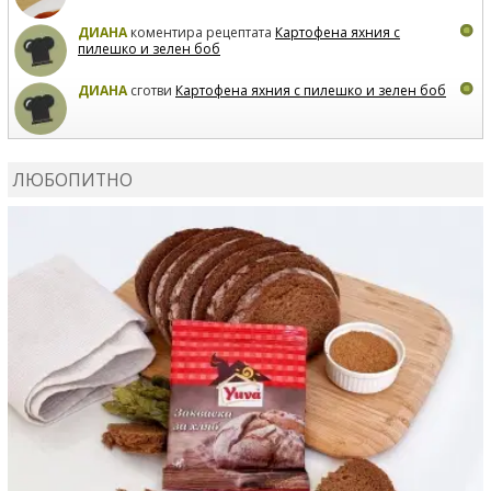
ДИАНА
коментира рецептата
Картофена яхния с
пилешко и зелен боб
ДИАНА
сготви
Картофена яхния с пилешко и зелен боб
MARIYANA PETROVA
коментира рецептата
Дзадзики
ЛЮБОПИТНО
MARIYANA PETROVA
сготви
Дзадзики