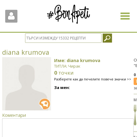
Toggle
navigat
diana krumova
Име: diana krumova
О
"
ТИТЛА: Чирак
0
точки
0
Разберете как да печелите повече значки >>
За мен:
з
М
Коментари