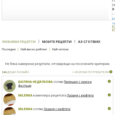
Г
с
0
И
с
|
|
ЛЮБИМИ РЕЦЕПТИ
МОИТЕ РЕЦЕПТИ
АЗ СГОТВИХ
|
|
Последни
Най-висок рейтинг
Най-четени
Не бяха намерени резултати, отговарящи на посочените критерии.
244
ДУШИ ОНЛАЙН
>>ВСИЧКИ ПОТРЕБИТЕЛИ
БИЛЯНА НЕДЯЛКОВА
сготви
Пилешко с ориз и
фъстъци
MILENKA
коментира рецептата
Лазаня с кюфтета
MILENKA
сготви
Лазаня с кюфтета