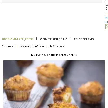
Г
с
0
И
с
|
|
ЛЮБИМИ РЕЦЕПТИ
МОИТЕ РЕЦЕПТИ
АЗ СГОТВИХ
|
|
Последни
Най-висок рейтинг
Най-четени
МЪФИНИ С ТИКВА И КРЕМ СИРЕНЕ