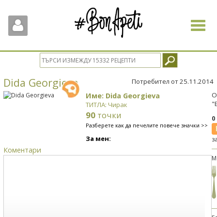
Toggle
navigat
Dida Georgieva
Потребител от 25.11.2014
Име: Dida Georgieva
О
"
ТИТЛА: Чирак
90
точки
0
Разберете как да печелите повече значки >>
За мен:
з
Коментари
М