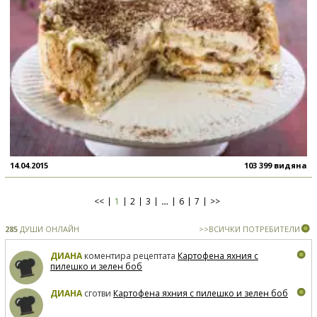
14.04.2015
103 399 видяна
<<
1
2
3
…
6
7
>>
285
ДУШИ ОНЛАЙН
>>ВСИЧКИ ПОТРЕБИТЕЛИ
ДИАНА
коментира рецептата
Картофена яхния с
пилешко и зелен боб
ДИАНА
сготви
Картофена яхния с пилешко и зелен боб