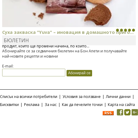
Суха закваска "Yuva" – иновация в домашното приго...
БЮЛЕТИН
Отскоро Лесафр България стартира предлагането на изцяло нов
продукт, който ще промени начина, по който...
Абонирайте се за седмичния бюлетин на Бон Апети и получавайте
най-новите рецепти и новини
E-mail:
Списък на всички потребители
|
Условия за ползване
|
Лични данни
|
Бисквитки
|
Реклама
|
За нас
|
Как да печелите точки
|
Карта на сайта