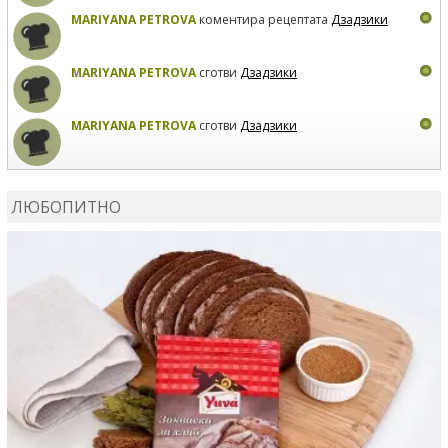
MARIYANA PETROVA
коментира рецептата
Дзадзики
MARIYANA PETROVA
сготви
Дзадзики
MARIYANA PETROVA
сготви
Дзадзики
КАРДАШЕВ
коментира рецептата
Сьомга на фурна
ЛЮБОПИТНО
КАРДАШЕВ
коментира рецептата
Свински ребра с
печени картофи