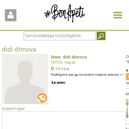
Toggle
navigat
didi dimova
Име: didi dimova
О
"
ТИТЛА: Чирак
0
точки
0
Разберете как да печелите повече значки >>
За мен:
з
М
Коментари