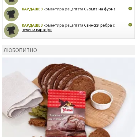
КАРДАШЕВ
коментира рецептата
Сьомга на фурна
КАРДАШЕВ
коментира рецептата
Свински ребра с
печени картофи
ВЛАДИМИРА
сготви
Пилешко с бяло вино и лимон
ЛЮБОПИТНО
MARINA_VITA
коментира рецептата
Киноа със
зеленчуци