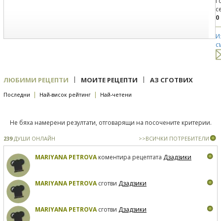
Г
с
0
И
с
|
|
ЛЮБИМИ РЕЦЕПТИ
МОИТЕ РЕЦЕПТИ
АЗ СГОТВИХ
|
|
Последни
Най-висок рейтинг
Най-четени
Не бяха намерени резултати, отговарящи на посочените критерии.
239
ДУШИ ОНЛАЙН
>>ВСИЧКИ ПОТРЕБИТЕЛИ
MARIYANA PETROVA
коментира рецептата
Дзадзики
MARIYANA PETROVA
сготви
Дзадзики
MARIYANA PETROVA
сготви
Дзадзики