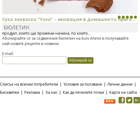
Суха закваска "Yuva" – иновация в домашното приго...
БЮЛЕТИН
Отскоро Лесафр България стартира предлагането на изцяло нов
продукт, който ще промени начина, по който...
Абонирайте се за седмичния бюлетин на Бон Апети и получавайте
най-новите рецепти и новини
E-mail:
Списък на всички потребители
|
Условия за ползване
|
Лични данни
|
Бисквитки
|
Реклама
|
За нас
|
Как да печелите точки
|
Карта на сайта