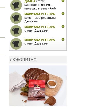
ДИАНА
сготви
Картофена яхния с
пилешко и зелен боб
MARIYANA PETROVA
коментира рецептата
Дзадзики
MARIYANA PETROVA
сготви
Дзадзики
MARIYANA PETROVA
сготви
Дзадзики
КАРДАШЕВ
коментира
рецептата
Сьомга на
ЛЮБОПИТНО
фурна
КАРДАШЕВ
коментира
рецептата
Свински
ребра с печени
картофи