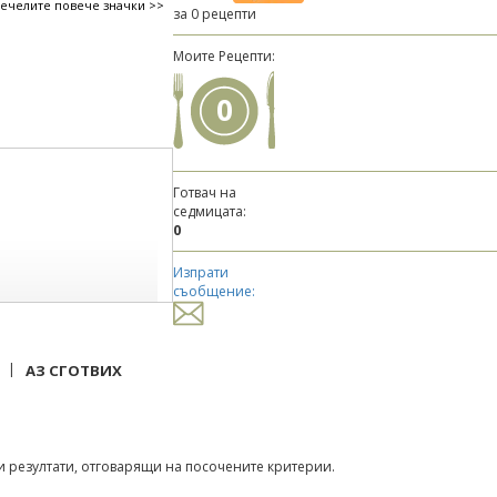
печелите повече значки >>
за 0 рецепти
Моите Рецепти:
0
Готвач на
седмицата:
0
Изпрати
съобщение:
|
АЗ СГОТВИХ
 резултати, отговарящи на посочените критерии.