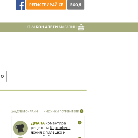
РЕГИСТРИРАЙ СЕ
ВХОД
КЪМ
БОН АПЕТИ
МАГАЗИН
НО
248
ДУШИ ОНЛАЙН
>>ВСИЧКИ ПОТРЕБИТЕЛИ
ДИАНА
коментира
рецептата
Картофена
яхния с пилешко и
зелен боб