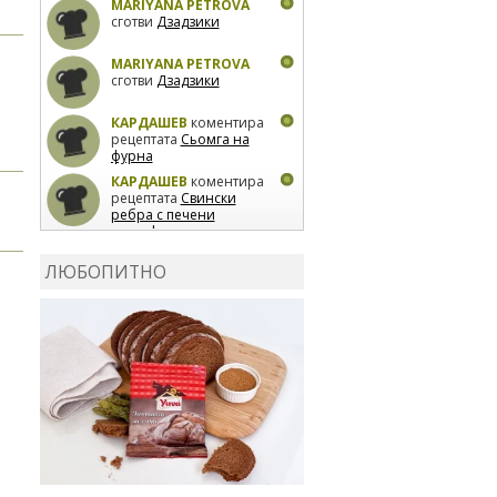
MARIYANA PETROVA
сготви
Дзадзики
MARIYANA PETROVA
сготви
Дзадзики
КАРДАШЕВ
коментира
рецептата
Сьомга на
фурна
КАРДАШЕВ
коментира
рецептата
Свински
ребра с печени
картофи
ВЛАДИМИРА
сготви
Пилешко с бяло вино и
ЛЮБОПИТНО
лимон
MARINA_VITA
коментира рецептата
Киноа със зеленчуци