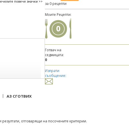
печелите повече значки >>
за 0 рецепти
Моите Рецепти:
0
Готвач на
седмицата:
0
Изпрати
съобщение:
|
АЗ СГОТВИХ
 резултати, отговарящи на посочените критерии.