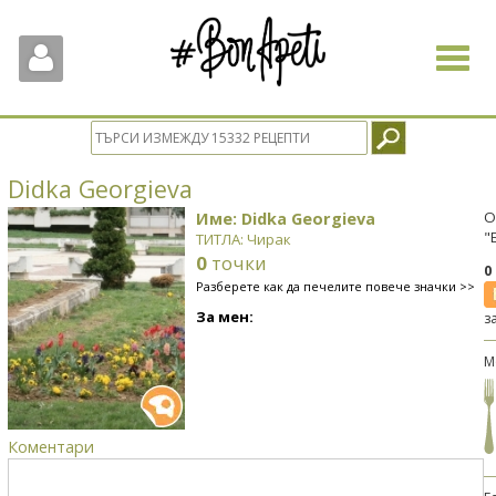
Toggle
navigat
Didka Georgieva
Име: Didka Georgieva
О
"
ТИТЛА: Чирак
0
точки
0
Разберете как да печелите повече значки >>
За мен:
з
М
Коментари