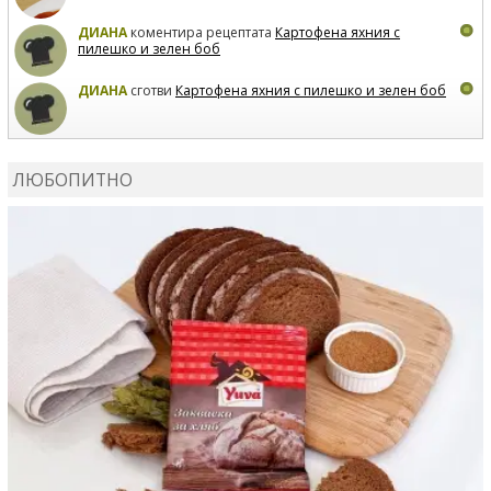
ДИАНА
коментира рецептата
Картофена яхния с
пилешко и зелен боб
ДИАНА
сготви
Картофена яхния с пилешко и зелен боб
MARIYANA PETROVA
коментира рецептата
Дзадзики
ЛЮБОПИТНО
MARIYANA PETROVA
сготви
Дзадзики