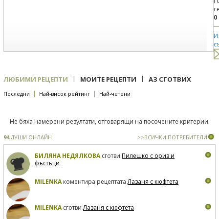
Г
с
0
И
с
|
|
ЛЮБИМИ РЕЦЕПТИ
МОИТЕ РЕЦЕПТИ
АЗ СГОТВИХ
|
|
Последни
Най-висок рейтинг
Най-четени
Не бяха намерени резултати, отговарящи на посочените критерии.
94
ДУШИ ОНЛАЙН
>>ВСИЧКИ ПОТРЕБИТЕЛИ
БИЛЯНА НЕДЯЛКОВА
сготви
Пилешко с ориз и
фъстъци
MILENKA
коментира рецептата
Лазаня с кюфтета
MILENKA
сготви
Лазаня с кюфтета