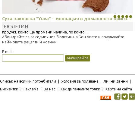
Суха закваска "Yuva" – иновация в домашното приго...
БЮЛЕТИН
Отскоро Лесафр България стартира предлагането на изцяло нов
продукт, който ще промени начина, по който...
Абонирайте се за седмичния бюлетин на Бон Апети и получавайте
най-новите рецепти и новини
E-mail:
Списък на всички потребители
|
Условия за ползване
|
Лични данни
|
Бисквитки
|
Реклама
|
За нас
|
Как да печелите точки
|
Карта на сайта