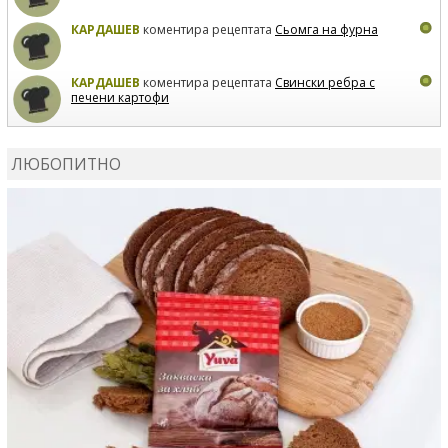
КАРДАШЕВ
коментира рецептата
Сьомга на фурна
КАРДАШЕВ
коментира рецептата
Свински ребра с
печени картофи
ВЛАДИМИРА
сготви
Пилешко с бяло вино и лимон
ЛЮБОПИТНО
MARINA_VITA
коментира рецептата
Киноа със
зеленчуци