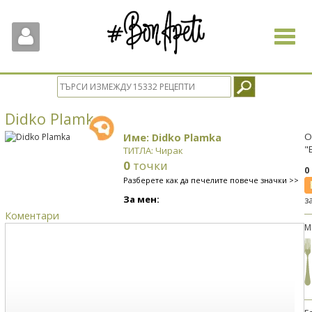
Toggle
navigat
Didko Plamka
Име: Didko Plamka
О
"
ТИТЛА: Чирак
0
точки
0
Разберете как да печелите повече значки >>
За мен:
з
Коментари
М