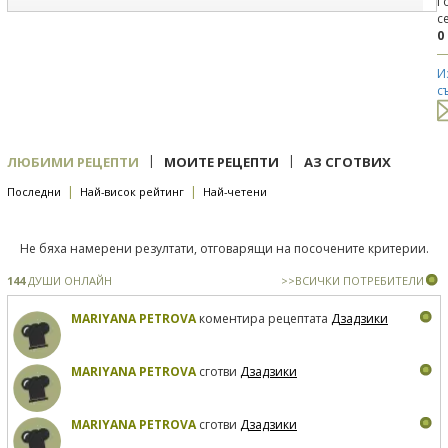
Г
с
0
И
с
|
|
ЛЮБИМИ РЕЦЕПТИ
МОИТЕ РЕЦЕПТИ
АЗ СГОТВИХ
|
|
Последни
Най-висок рейтинг
Най-четени
Не бяха намерени резултати, отговарящи на посочените критерии.
144
ДУШИ ОНЛАЙН
>>ВСИЧКИ ПОТРЕБИТЕЛИ
MARIYANA PETROVA
коментира рецептата
Дзадзики
MARIYANA PETROVA
сготви
Дзадзики
MARIYANA PETROVA
сготви
Дзадзики