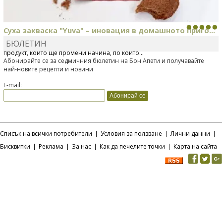
Суха закваска "Yuva" – иновация в домашното приго...
БЮЛЕТИН
Отскоро Лесафр България стартира предлагането на изцяло нов
продукт, който ще промени начина, по който...
Абонирайте се за седмичния бюлетин на Бон Апети и получавайте
най-новите рецепти и новини
E-mail:
Списък на всички потребители
|
Условия за ползване
|
Лични данни
|
Бисквитки
|
Реклама
|
За нас
|
Как да печелите точки
|
Карта на сайта