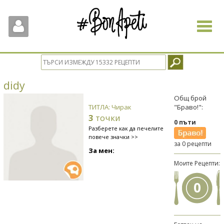
Toggle
navigat
didy
Общ брой
ТИТЛА: Чирак
"Браво!":
3
точки
0 пъти
Разберете как да печелите
повече значки >>
за 0 рецепти
За мен:
Моите Рецепти:
0