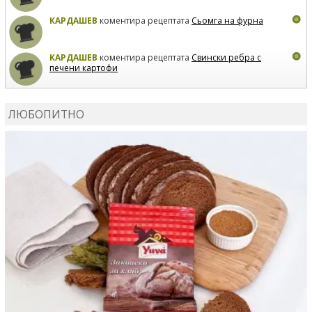
КАРДАШЕВ
коментира рецептата
Сьомга на фурна
КАРДАШЕВ
коментира рецептата
Свински ребра с
печени картофи
ВЛАДИМИРА
сготви
Пилешко с бяло вино и лимон
ЛЮБОПИТНО
MARINA_VITA
коментира рецептата
Киноа със
зеленчуци