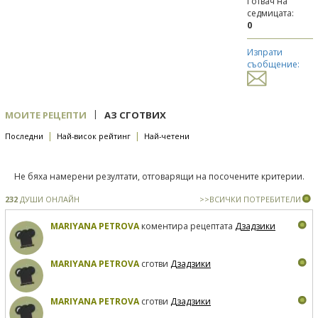
Готвач на
седмицата:
0
Изпрати
съобщение:
|
МОИТЕ РЕЦЕПТИ
АЗ СГОТВИХ
|
|
Последни
Най-висок рейтинг
Най-четени
Не бяха намерени резултати, отговарящи на посочените критерии.
232
ДУШИ ОНЛАЙН
>>ВСИЧКИ ПОТРЕБИТЕЛИ
MARIYANA PETROVA
коментира рецептата
Дзадзики
MARIYANA PETROVA
сготви
Дзадзики
MARIYANA PETROVA
сготви
Дзадзики