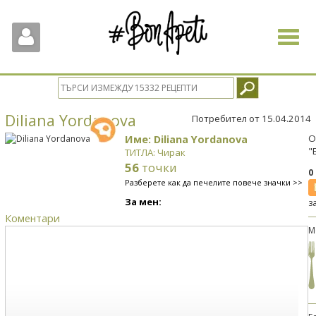
Toggle
navigat
Diliana Yordanova
Потребител от 15.04.2014
Име: Diliana Yordanova
О
"
ТИТЛА: Чирак
56
точки
0
Разберете как да печелите повече значки >>
За мен:
з
Коментари
М