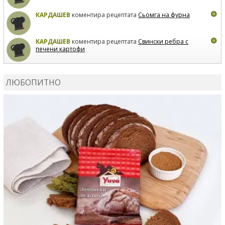
КАРДАШЕВ
коментира рецептата
Сьомга на фурна
КАРДАШЕВ
коментира рецептата
Свински ребра с
печени картофи
ВЛАДИМИРА
сготви
Пилешко с бяло вино и лимон
ЛЮБОПИТНО
MARINA_VITA
коментира рецептата
Киноа със
зеленчуци