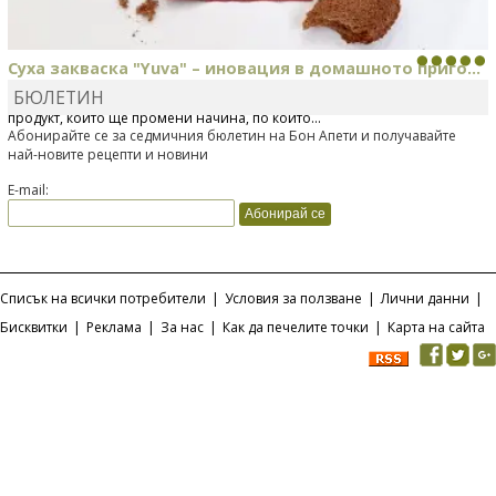
Суха закваска "Yuva" – иновация в домашното приго...
БЮЛЕТИН
Отскоро Лесафр България стартира предлагането на изцяло нов
продукт, който ще промени начина, по който...
Абонирайте се за седмичния бюлетин на Бон Апети и получавайте
най-новите рецепти и новини
E-mail:
Списък на всички потребители
|
Условия за ползване
|
Лични данни
|
Бисквитки
|
Реклама
|
За нас
|
Как да печелите точки
|
Карта на сайта