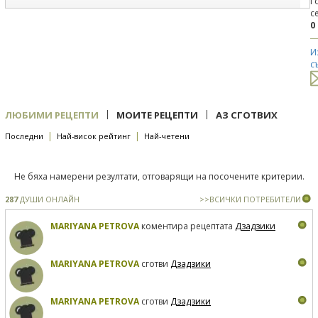
Г
с
0
И
с
|
|
ЛЮБИМИ РЕЦЕПТИ
МОИТЕ РЕЦЕПТИ
АЗ СГОТВИХ
|
|
Последни
Най-висок рейтинг
Най-четени
Не бяха намерени резултати, отговарящи на посочените критерии.
287
ДУШИ ОНЛАЙН
>>ВСИЧКИ ПОТРЕБИТЕЛИ
MARIYANA PETROVA
коментира рецептата
Дзадзики
MARIYANA PETROVA
сготви
Дзадзики
MARIYANA PETROVA
сготви
Дзадзики