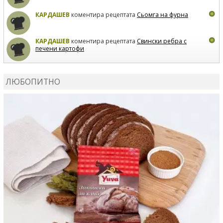
КАРДАШЕВ
коментира рецептата
Сьомга на фурна
КАРДАШЕВ
коментира рецептата
Свински ребра с
печени картофи
ВЛАДИМИРА
сготви
Пилешко с бяло вино и лимон
ЛЮБОПИТНО
MARINA_VITA
коментира рецептата
Киноа със
зеленчуци