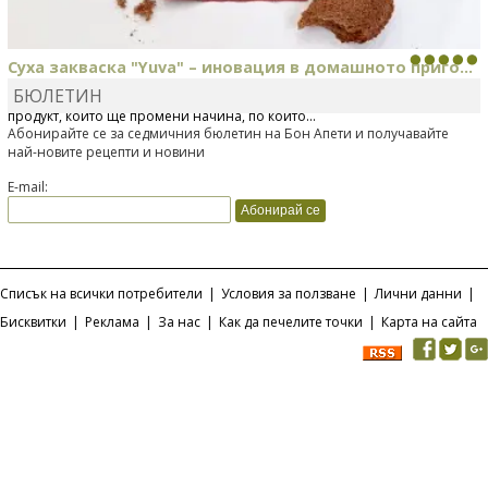
Суха закваска "Yuva" – иновация в домашното приго...
БЮЛЕТИН
Отскоро Лесафр България стартира предлагането на изцяло нов
продукт, който ще промени начина, по който...
Абонирайте се за седмичния бюлетин на Бон Апети и получавайте
най-новите рецепти и новини
E-mail:
Списък на всички потребители
|
Условия за ползване
|
Лични данни
|
Бисквитки
|
Реклама
|
За нас
|
Как да печелите точки
|
Карта на сайта