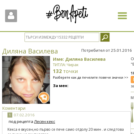
Toggle
navigat
Диляна Василева
Потребител от 25.01.2016
Име: Диляна Василева
О
"
ТИТЛА: Чирак
132
точки
1
Разберете как да печелите повече значки >>
За мен:
з
М
Коментари
1
07.02.2016
под рецепта
Лесен кекс
Кекса е вкусен,но първо се пече само отдолу 20 мин . и след това