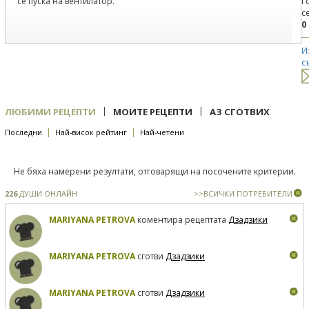
се пуска на вентилатор.
Г
с
0
И
с
|
|
ЛЮБИМИ РЕЦЕПТИ
МОИТЕ РЕЦЕПТИ
АЗ СГОТВИХ
|
|
Последни
Най-висок рейтинг
Най-четени
Не бяха намерени резултати, отговарящи на посочените критерии.
226
ДУШИ ОНЛАЙН
>>ВСИЧКИ ПОТРЕБИТЕЛИ
MARIYANA PETROVA
коментира рецептата
Дзадзики
MARIYANA PETROVA
сготви
Дзадзики
MARIYANA PETROVA
сготви
Дзадзики