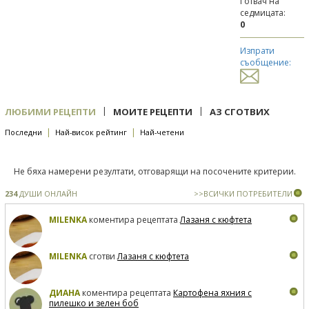
Готвач на
седмицата:
0
Изпрати
съобщение:
|
|
ЛЮБИМИ РЕЦЕПТИ
МОИТЕ РЕЦЕПТИ
АЗ СГОТВИХ
|
|
Последни
Най-висок рейтинг
Най-четени
Не бяха намерени резултати, отговарящи на посочените критерии.
234
ДУШИ ОНЛАЙН
>>ВСИЧКИ ПОТРЕБИТЕЛИ
MILENKA
коментира рецептата
Лазаня с кюфтета
MILENKA
сготви
Лазаня с кюфтета
ДИАНА
коментира рецептата
Картофена яхния с
пилешко и зелен боб