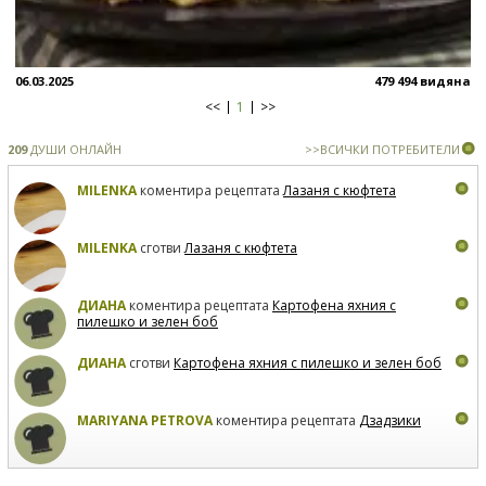
06.03.2025
479 494 видяна
<<
1
>>
209
ДУШИ ОНЛАЙН
>>ВСИЧКИ ПОТРЕБИТЕЛИ
MILENKA
коментира рецептата
Лазаня с кюфтета
MILENKA
сготви
Лазаня с кюфтета
ДИАНА
коментира рецептата
Картофена яхния с
пилешко и зелен боб
ДИАНА
сготви
Картофена яхния с пилешко и зелен боб
MARIYANA PETROVA
коментира рецептата
Дзадзики
MARIYANA PETROVA
сготви
Дзадзики