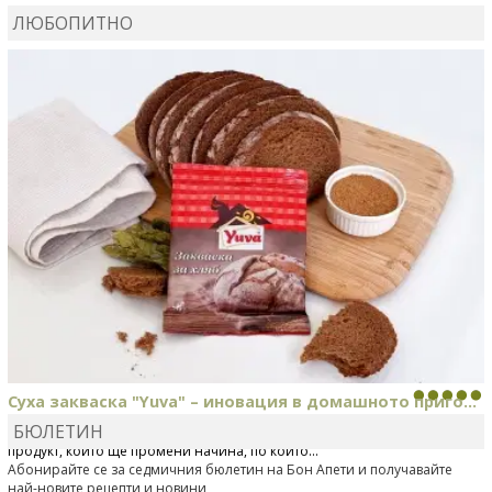
ЛЮБОПИТНО
MARIYANA PETROVA
сготви
Дзадзики
Суха закваска "Yuva" – иновация в домашното приго...
БЮЛЕТИН
Отскоро Лесафр България стартира предлагането на изцяло нов
продукт, който ще промени начина, по който...
Абонирайте се за седмичния бюлетин на Бон Апети и получавайте
най-новите рецепти и новини