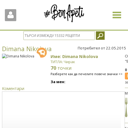
Toggle
navigat
Dimana Nikolova
Потребител от 22.05.2015
Име: Dimana Nikolova
О
"
ТИТЛА: Чирак
70
точки
0
Разберете как да печелите повече значки >>
За мен:
з
Коментари
М