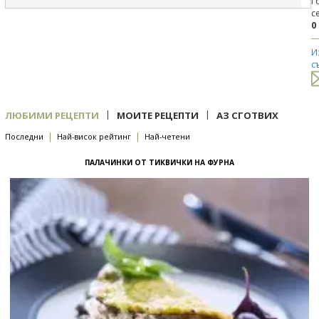
Г
с
0
И
с
|
|
ЛЮБИМИ РЕЦЕПТИ
МОИТЕ РЕЦЕПТИ
АЗ СГОТВИХ
|
|
Последни
Най-висок рейтинг
Най-четени
ПАЛАЧИНКИ ОТ ТИКВИЧКИ НА ФУРНА