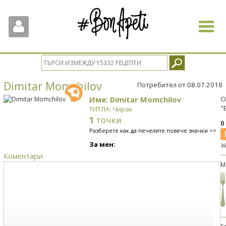
Toggle
navigat
Dimitar Momchilov
Потребител от 08.07.2018
Име: Dimitar Momchilov
О
"
ТИТЛА: Чирак
1
точки
0
Разберете как да печелите повече значки >>
За мен:
з
Коментари
М