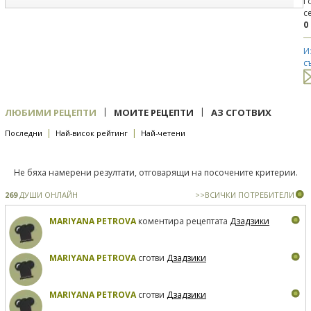
Г
с
0
И
с
|
|
ЛЮБИМИ РЕЦЕПТИ
МОИТЕ РЕЦЕПТИ
АЗ СГОТВИХ
|
|
Последни
Най-висок рейтинг
Най-четени
Не бяха намерени резултати, отговарящи на посочените критерии.
269
ДУШИ ОНЛАЙН
>>ВСИЧКИ ПОТРЕБИТЕЛИ
MARIYANA PETROVA
коментира рецептата
Дзадзики
MARIYANA PETROVA
сготви
Дзадзики
MARIYANA PETROVA
сготви
Дзадзики