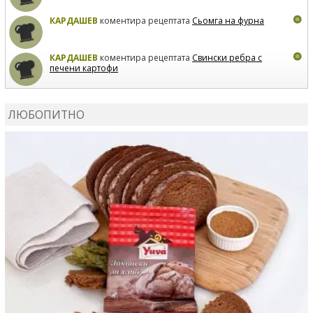
КАРДАШЕВ
коментира рецептата
Сьомга на фурна
КАРДАШЕВ
коментира рецептата
Свински ребра с
печени картофи
ВЛАДИМИРА
сготви
Пилешко с бяло вино и лимон
ЛЮБОПИТНО
MARINA_VITA
коментира рецептата
Киноа със
зеленчуци