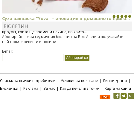
Суха закваска "Yuva" – иновация в домашното приго...
БЮЛЕТИН
Отскоро Лесафр България стартира предлагането на изцяло нов
продукт, който ще промени начина, по който...
Абонирайте се за седмичния бюлетин на Бон Апети и получавайте
най-новите рецепти и новини
E-mail:
Списък на всички потребители
|
Условия за ползване
|
Лични данни
|
Бисквитки
|
Реклама
|
За нас
|
Как да печелите точки
|
Карта на сайта