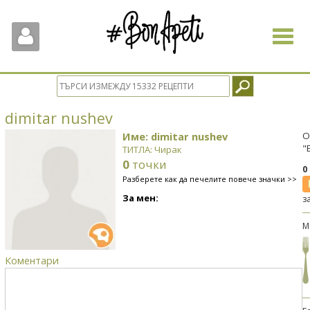
Toggle
navigat
dimitar nushev
Име: dimitar nushev
О
"
ТИТЛА: Чирак
0
точки
0
Разберете как да печелите повече значки >>
За мен:
з
М
Коментари