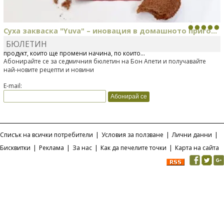
Суха закваска "Yuva" – иновация в домашното приго...
БЮЛЕТИН
Отскоро Лесафр България стартира предлагането на изцяло нов
продукт, който ще промени начина, по който...
Абонирайте се за седмичния бюлетин на Бон Апети и получавайте
най-новите рецепти и новини
E-mail:
Списък на всички потребители
|
Условия за ползване
|
Лични данни
|
Бисквитки
|
Реклама
|
За нас
|
Как да печелите точки
|
Карта на сайта