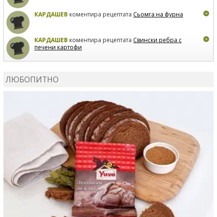
КАРДАШЕВ
коментира рецептата
Сьомга на фурна
КАРДАШЕВ
коментира рецептата
Свински ребра с
печени картофи
ВЛАДИМИРА
сготви
Пилешко с бяло вино и лимон
ЛЮБОПИТНО
MARINA_VITA
коментира рецептата
Киноа със
зеленчуци