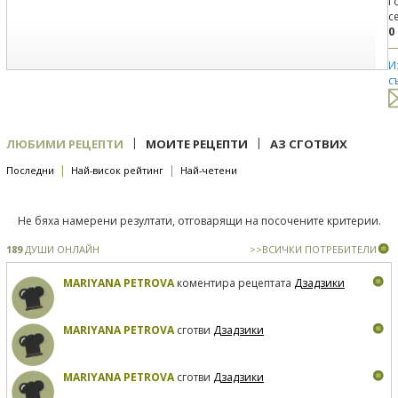
Г
с
0
И
с
|
|
ЛЮБИМИ РЕЦЕПТИ
МОИТЕ РЕЦЕПТИ
АЗ СГОТВИХ
|
|
Последни
Най-висок рейтинг
Най-четени
Не бяха намерени резултати, отговарящи на посочените критерии.
189
ДУШИ ОНЛАЙН
>>ВСИЧКИ ПОТРЕБИТЕЛИ
MARIYANA PETROVA
коментира рецептата
Дзадзики
MARIYANA PETROVA
сготви
Дзадзики
MARIYANA PETROVA
сготви
Дзадзики