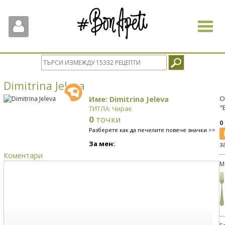
Toggle
navigat
Dimitrina Jeleva
Име: Dimitrina Jeleva
О
"
ТИТЛА: Чирак
0
точки
0
Разберете как да печелите повече значки >>
За мен:
з
Коментари
М