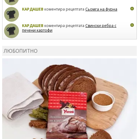
КАРДАШЕВ
коментира рецептата
Сьомга на фурна
КАРДАШЕВ
коментира рецептата
Свински ребра с
печени картофи
ВЛАДИМИРА
сготви
Пилешко с бяло вино и лимон
ЛЮБОПИТНО
MARINA_VITA
коментира рецептата
Киноа със
зеленчуци