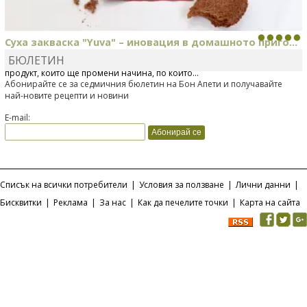
Суха закваска "Yuva" – иновация в домашното приго...
БЮЛЕТИН
Отскоро Лесафр България стартира предлагането на изцяло нов
продукт, който ще промени начина, по който...
Абонирайте се за седмичния бюлетин на Бон Апети и получавайте
най-новите рецепти и новини
E-mail:
Списък на всички потребители
|
Условия за ползване
|
Лични данни
|
Бисквитки
|
Реклама
|
За нас
|
Как да печелите точки
|
Карта на сайта