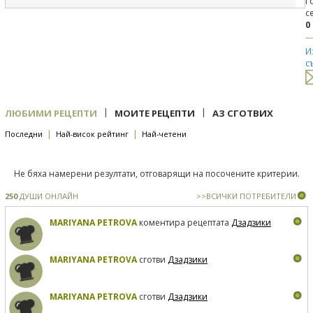
Г
с
0
И
с
|
|
ЛЮБИМИ РЕЦЕПТИ
МОИТЕ РЕЦЕПТИ
АЗ СГОТВИХ
|
|
Последни
Най-висок рейтинг
Най-четени
Не бяха намерени резултати, отговарящи на посочените критерии.
250
ДУШИ ОНЛАЙН
>>ВСИЧКИ ПОТРЕБИТЕЛИ
MARIYANA PETROVA
коментира рецептата
Дзадзики
MARIYANA PETROVA
сготви
Дзадзики
MARIYANA PETROVA
сготви
Дзадзики