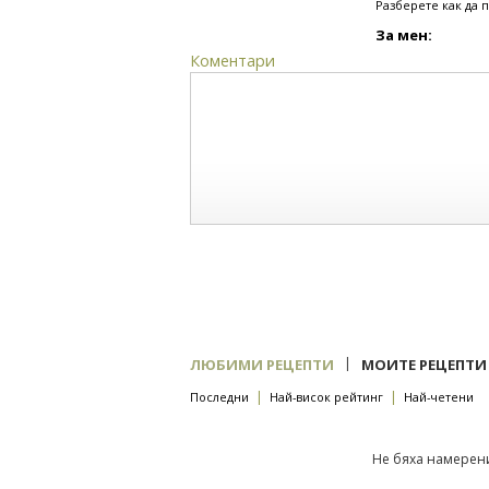
Разберете как да 
За мен:
Коментари
|
ЛЮБИМИ РЕЦЕПТИ
МОИТЕ РЕЦЕПТИ
|
|
Последни
Най-висок рейтинг
Най-четени
Не бяха намерени