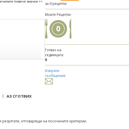
печелите повече значки >>
за 0 рецепти
Моите Рецепти:
0
Готвач на
седмицата:
0
Изпрати
съобщение:
|
АЗ СГОТВИХ
 резултати, отговарящи на посочените критерии.