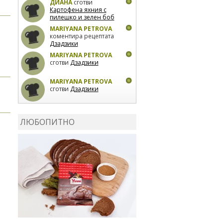
ДИАНА
сготви
Картофена яхния с
пилешко и зелен боб
MARIYANA PETROVA
коментира рецептата
Дзадзики
MARIYANA PETROVA
сготви
Дзадзики
MARIYANA PETROVA
сготви
Дзадзики
КАРДАШЕВ
коментира
рецептата
Сьомга на
ЛЮБОПИТНО
фурна
КАРДАШЕВ
коментира
рецептата
Свински
ребра с печени
картофи