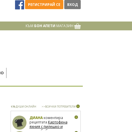
РЕГИСТРИРАЙ СЕ
ВХОД
КЪМ
БОН АПЕТИ
МАГАЗИН
НО
173
ДУШИ ОНЛАЙН
>>ВСИЧКИ ПОТРЕБИТЕЛИ
ДИАНА
коментира
рецептата
Картофена
яхния с пилешко и
зелен боб