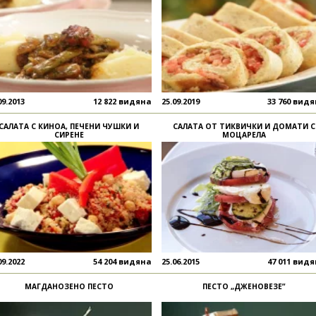
09.2013
12 822 видяна
25.09.2019
33 760 вид
САЛАТА С КИНОА, ПЕЧЕНИ ЧУШКИ И
САЛАТА ОТ ТИКВИЧКИ И ДОМАТИ С
СИРЕНЕ
МОЦАРЕЛА
09.2022
54 204 видяна
25.06.2015
47 011 вид
МАГДАНОЗЕНО ПЕСТО
ПЕСТО „ДЖЕНОВЕЗЕ”