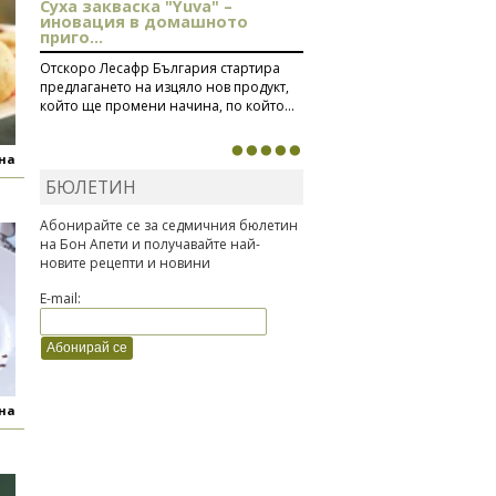
Суха закваска "Yuva" –
иновация в домашното
приго...
Отскоро Лесафр България стартира
предлагането на изцяло нов продукт,
който ще промени начина, по който...
яна
БЮЛЕТИН
Абонирайте се за седмичния бюлетин
на Бон Апети и получавайте най-
новите рецепти и новини
E-mail:
яна