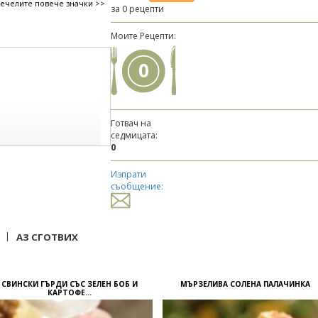
печелите повече значки >>
за 0 рецепти
Моите Рецепти:
0
Готвач на
седмицата:
0
Изпрати
съобщение:
|
АЗ СГОТВИХ
СВИНСКИ ГЪРДИ СЪС ЗЕЛЕН БОБ И
МЪРЗЕЛИВА СОЛЕНА ПАЛАЧИНКА
КАРТОФЕ...