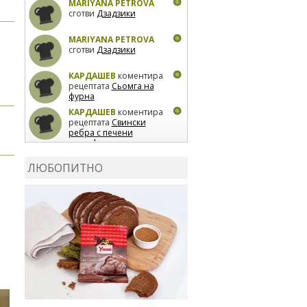
MARIYANA PETROVA
сготви
Дзадзики
MARIYANA PETROVA
сготви
Дзадзики
КАРДАШЕВ
коментира
рецептата
Сьомга на
фурна
КАРДАШЕВ
коментира
рецептата
Свински
ребра с печени
картофи
ВЛАДИМИРА
сготви
Пилешко с бяло вино и
ЛЮБОПИТНО
лимон
MARINA_VITA
коментира рецептата
Киноа със зеленчуци