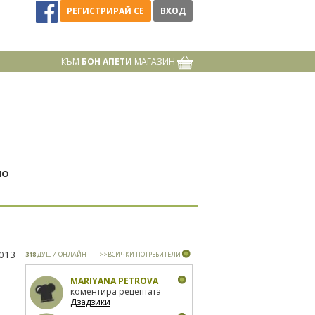
РЕГИСТРИРАЙ СЕ
ВХОД
КЪМ
БОН АПЕТИ
МАГАЗИН
НО
2013
318
ДУШИ ОНЛАЙН
>>ВСИЧКИ ПОТРЕБИТЕЛИ
MARIYANA PETROVA
коментира рецептата
Дзадзики