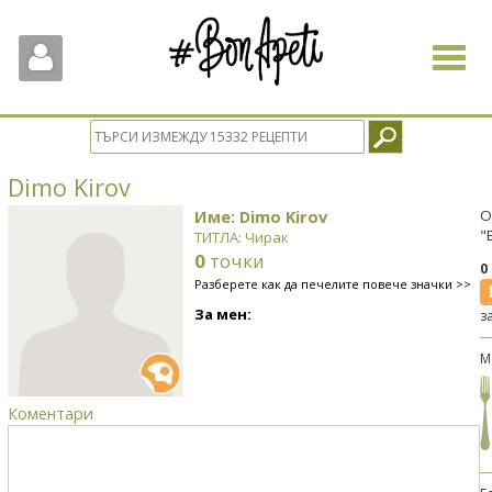
Toggle
navigat
Dimo Kirov
Име: Dimo Kirov
О
"
ТИТЛА: Чирак
0
точки
0
Разберете как да печелите повече значки >>
За мен:
з
М
Коментари