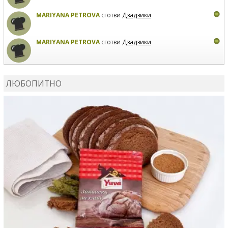
MARIYANA PETROVA
сготви
Дзадзики
MARIYANA PETROVA
сготви
Дзадзики
КАРДАШЕВ
коментира рецептата
Сьомга на фурна
ЛЮБОПИТНО
КАРДАШЕВ
коментира рецептата
Свински ребра с
печени картофи