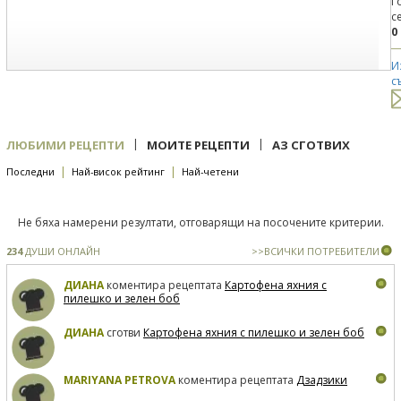
Г
с
0
И
с
|
|
ЛЮБИМИ РЕЦЕПТИ
МОИТЕ РЕЦЕПТИ
АЗ СГОТВИХ
|
|
Последни
Най-висок рейтинг
Най-четени
Не бяха намерени резултати, отговарящи на посочените критерии.
234
ДУШИ ОНЛАЙН
>>ВСИЧКИ ПОТРЕБИТЕЛИ
ДИАНА
коментира рецептата
Картофена яхния с
пилешко и зелен боб
ДИАНА
сготви
Картофена яхния с пилешко и зелен боб
MARIYANA PETROVA
коментира рецептата
Дзадзики