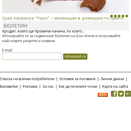
Суха закваска "Yuva" – иновация в домашното приго...
БЮЛЕТИН
Отскоро Лесафр България стартира предлагането на изцяло нов
продукт, който ще промени начина, по който...
Абонирайте се за седмичния бюлетин на Бон Апети и получавайте
най-новите рецепти и новини
E-mail:
Списък на всички потребители
|
Условия за ползване
|
Лични данни
|
Бисквитки
|
Реклама
|
За нас
|
Как да печелите точки
|
Карта на сайта