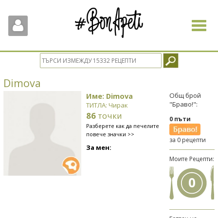
Toggle
navigat
Dimova
Име: Dimova
Общ брой
"Браво!":
ТИТЛА: Чирак
86
точки
0 пъти
Разберете как да печелите
повече значки >>
за 0 рецепти
За мен:
Моите Рецепти:
0