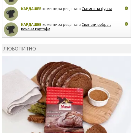
КАРДАШЕВ
коментира рецептата
Сьомга на фурна
КАРДАШЕВ
коментира рецептата
Свински ребра с
печени картофи
ВЛАДИМИРА
сготви
Пилешко с бяло вино и лимон
ЛЮБОПИТНО
MARINA_VITA
коментира рецептата
Киноа със
зеленчуци