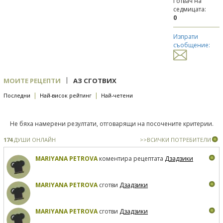
Готвач на
седмицата:
0
Изпрати
съобщение:
|
МОИТЕ РЕЦЕПТИ
АЗ СГОТВИХ
|
|
Последни
Най-висок рейтинг
Най-четени
Не бяха намерени резултати, отговарящи на посочените критерии.
174
ДУШИ ОНЛАЙН
>>ВСИЧКИ ПОТРЕБИТЕЛИ
MARIYANA PETROVA
коментира рецептата
Дзадзики
MARIYANA PETROVA
сготви
Дзадзики
MARIYANA PETROVA
сготви
Дзадзики