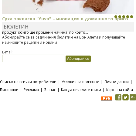
Суха закваска "Yuva" – иновация в домашното приго...
БЮЛЕТИН
Отскоро Лесафр България стартира предлагането на изцяло нов
продукт, който ще промени начина, по който...
Абонирайте се за седмичния бюлетин на Бон Апети и получавайте
най-новите рецепти и новини
E-mail:
Списък на всички потребители
|
Условия за ползване
|
Лични данни
|
Бисквитки
|
Реклама
|
За нас
|
Как да печелите точки
|
Карта на сайта