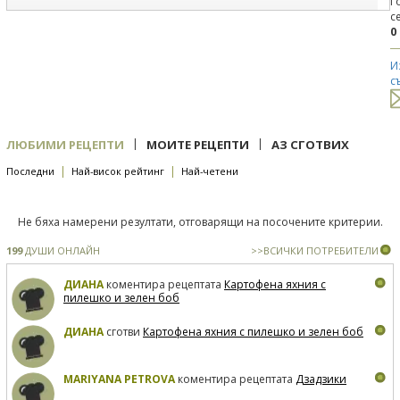
Г
с
0
И
с
|
|
ЛЮБИМИ РЕЦЕПТИ
МОИТЕ РЕЦЕПТИ
АЗ СГОТВИХ
|
|
Последни
Най-висок рейтинг
Най-четени
Не бяха намерени резултати, отговарящи на посочените критерии.
199
ДУШИ ОНЛАЙН
>>ВСИЧКИ ПОТРЕБИТЕЛИ
ДИАНА
коментира рецептата
Картофена яхния с
пилешко и зелен боб
ДИАНА
сготви
Картофена яхния с пилешко и зелен боб
MARIYANA PETROVA
коментира рецептата
Дзадзики