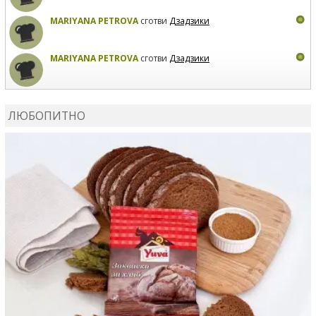
MARIYANA PETROVA
сготви
Дзадзики
MARIYANA PETROVA
сготви
Дзадзики
КАРДАШЕВ
коментира рецептата
Сьомга на фурна
ЛЮБОПИТНО
КАРДАШЕВ
коментира рецептата
Свински ребра с
печени картофи