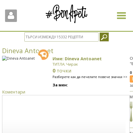
Toggle
navigat
Dineva Antoanet
Име: Dineva Antoanet
О
"
ТИТЛА: Чирак
0
точки
0
Разберете как да печелите повече значки >>
За мен:
з
Коментари
М