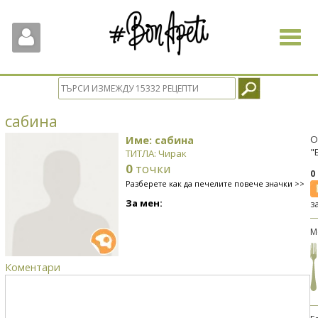
Toggle
navigat
сабина
Име: сабина
О
"
ТИТЛА: Чирак
0
точки
0
Разберете как да печелите повече значки >>
За мен:
з
М
Коментари