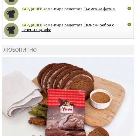
КАРДАШЕВ
коментира рецептата
Сьомга на фурна
КАРДАШЕВ
коментира рецептата
Свински ребра с
печени картофи
ВЛАДИМИРА
сготви
Пилешко с бяло вино и лимон
ЛЮБОПИТНО
MARINA_VITA
коментира рецептата
Киноа със
зеленчуци