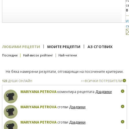
Г
с
0
И
с
|
|
ЛЮБИМИ РЕЦЕПТИ
МОИТЕ РЕЦЕПТИ
АЗ СГОТВИХ
|
|
Последни
Най-висок рейтинг
Най-четени
Не бяха намерени резултати, отговарящи на посочените критерии.
123
ДУШИ ОНЛАЙН
>>ВСИЧКИ ПОТРЕБИТЕЛИ
MARIYANA PETROVA
коментира рецептата
Дзадзики
MARIYANA PETROVA
сготви
Дзадзики
MARIYANA PETROVA
сготви
Дзадзики