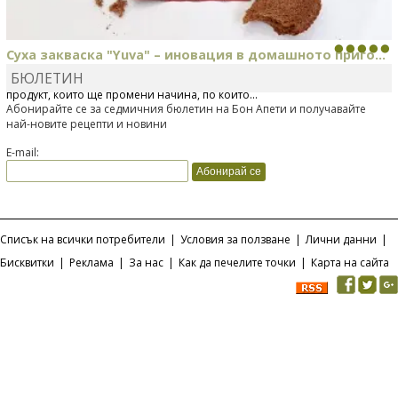
Суха закваска "Yuva" – иновация в домашното приго...
БЮЛЕТИН
Отскоро Лесафр България стартира предлагането на изцяло нов
продукт, който ще промени начина, по който...
Абонирайте се за седмичния бюлетин на Бон Апети и получавайте
най-новите рецепти и новини
E-mail:
Списък на всички потребители
|
Условия за ползване
|
Лични данни
|
Бисквитки
|
Реклама
|
За нас
|
Как да печелите точки
|
Карта на сайта