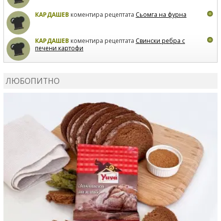
КАРДАШЕВ
коментира рецептата
Сьомга на фурна
КАРДАШЕВ
коментира рецептата
Свински ребра с
печени картофи
ВЛАДИМИРА
сготви
Пилешко с бяло вино и лимон
ЛЮБОПИТНО
MARINA_VITA
коментира рецептата
Киноа със
зеленчуци