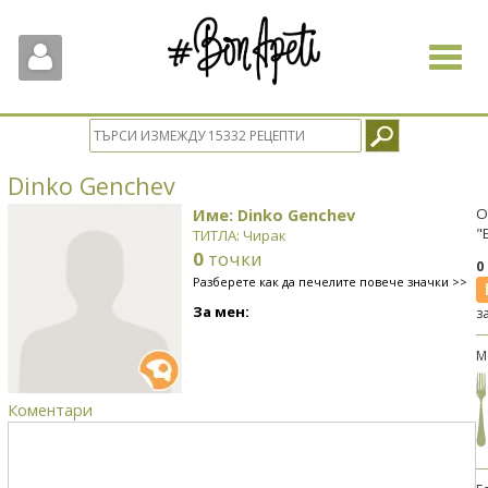
Toggle
navigat
Dinko Genchev
Име: Dinko Genchev
О
"
ТИТЛА: Чирак
0
точки
0
Разберете как да печелите повече значки >>
За мен:
з
М
Коментари