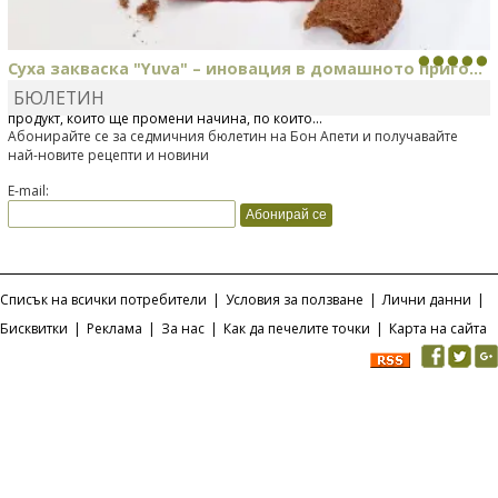
Суха закваска "Yuva" – иновация в домашното приго...
БЮЛЕТИН
Отскоро Лесафр България стартира предлагането на изцяло нов
продукт, който ще промени начина, по който...
Абонирайте се за седмичния бюлетин на Бон Апети и получавайте
най-новите рецепти и новини
E-mail:
Списък на всички потребители
|
Условия за ползване
|
Лични данни
|
Бисквитки
|
Реклама
|
За нас
|
Как да печелите точки
|
Карта на сайта