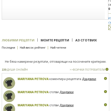
Г
с
0
И
с
|
|
ЛЮБИМИ РЕЦЕПТИ
МОИТЕ РЕЦЕПТИ
АЗ СГОТВИХ
|
|
Последни
Най-висок рейтинг
Най-четени
Не бяха намерени резултати, отговарящи на посочените критерии.
220
ДУШИ ОНЛАЙН
>>ВСИЧКИ ПОТРЕБИТЕЛИ
MARIYANA PETROVA
коментира рецептата
Дзадзики
MARIYANA PETROVA
сготви
Дзадзики
MARIYANA PETROVA
сготви
Дзадзики