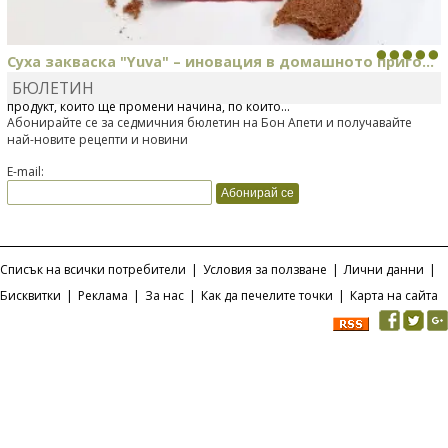
Суха закваска "Yuva" – иновация в домашното приго...
БЮЛЕТИН
Отскоро Лесафр България стартира предлагането на изцяло нов
продукт, който ще промени начина, по който...
Абонирайте се за седмичния бюлетин на Бон Апети и получавайте
най-новите рецепти и новини
E-mail:
Списък на всички потребители
|
Условия за ползване
|
Лични данни
|
Бисквитки
|
Реклама
|
За нас
|
Как да печелите точки
|
Карта на сайта