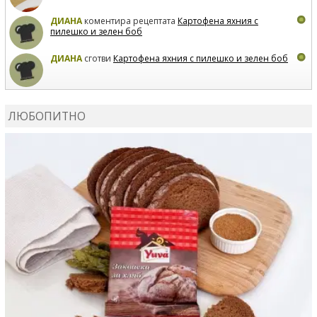
ДИАНА
коментира рецептата
Картофена яхния с
пилешко и зелен боб
ДИАНА
сготви
Картофена яхния с пилешко и зелен боб
MARIYANA PETROVA
коментира рецептата
Дзадзики
ЛЮБОПИТНО
MARIYANA PETROVA
сготви
Дзадзики