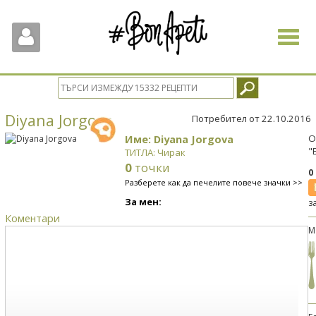
Toggle
navigat
Diyana Jorgova
Потребител от 22.10.2016
Име: Diyana Jorgova
О
"
ТИТЛА: Чирак
0
точки
0
Разберете как да печелите повече значки >>
За мен:
з
Коментари
М