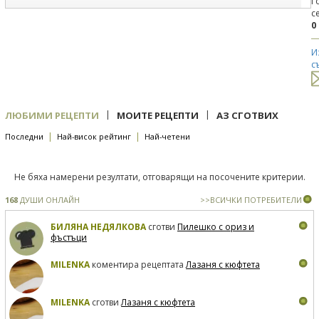
Г
с
0
И
с
|
|
ЛЮБИМИ РЕЦЕПТИ
МОИТЕ РЕЦЕПТИ
АЗ СГОТВИХ
|
|
Последни
Най-висок рейтинг
Най-четени
Не бяха намерени резултати, отговарящи на посочените критерии.
168
ДУШИ ОНЛАЙН
>>ВСИЧКИ ПОТРЕБИТЕЛИ
БИЛЯНА НЕДЯЛКОВА
сготви
Пилешко с ориз и
фъстъци
MILENKA
коментира рецептата
Лазаня с кюфтета
MILENKA
сготви
Лазаня с кюфтета