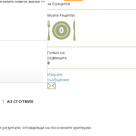
печелите повече значки >>
за 0 рецепти
Моите Рецепти:
0
Готвач на
седмицата:
0
Изпрати
съобщение:
|
АЗ СГОТВИХ
 резултати, отговарящи на посочените критерии.