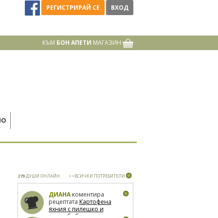
РЕГИСТРИРАЙ СЕ
ВХОД
КЪМ
БОН АПЕТИ
МАГАЗИН
НО
279
ДУШИ ОНЛАЙН
>>ВСИЧКИ ПОТРЕБИТЕЛИ
ДИАНА
коментира
рецептата
Картофена
яхния с пилешко и
зелен боб