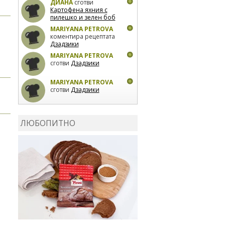
ДИАНА
сготви
Картофена яхния с
пилешко и зелен боб
MARIYANA PETROVA
коментира рецептата
Дзадзики
MARIYANA PETROVA
сготви
Дзадзики
MARIYANA PETROVA
сготви
Дзадзики
КАРДАШЕВ
коментира
рецептата
Сьомга на
ЛЮБОПИТНО
фурна
КАРДАШЕВ
коментира
рецептата
Свински
ребра с печени
картофи