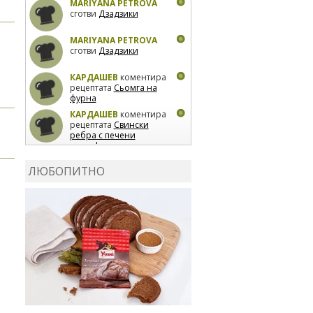
MARIYANA PETROVA
сготви
Дзадзики
MARIYANA PETROVA
сготви
Дзадзики
КАРДАШЕВ
коментира
рецептата
Сьомга на
фурна
КАРДАШЕВ
коментира
рецептата
Свински
ребра с печени
картофи
ВЛАДИМИРА
сготви
Пилешко с бяло вино и
ЛЮБОПИТНО
лимон
MARINA_VITA
коментира рецептата
Киноа със зеленчуци