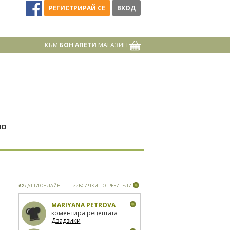
РЕГИСТРИРАЙ СЕ
ВХОД
КЪМ
БОН АПЕТИ
МАГАЗИН
НО
62
ДУШИ ОНЛАЙН
>>ВСИЧКИ ПОТРЕБИТЕЛИ
MARIYANA PETROVA
коментира рецептата
Дзадзики