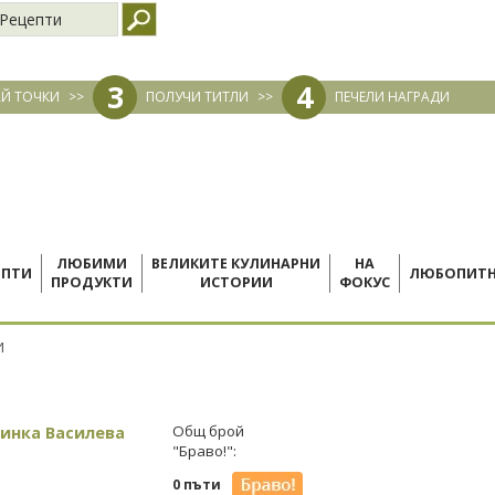
Рецепти
3
4
Й ТОЧКИ
>>
ПОЛУЧИ ТИТЛИ
>>
ПЕЧЕЛИ НАГРАДИ
ЛЮБИМИ
ВЕЛИКИТЕ КУЛИНАРНИ
НА
ЕПТИ
ЛЮБОПИТ
ПРОДУКТИ
ИСТОРИИ
ФОКУС
И
инка Василева
Общ брой
"Браво!":
0 пъти