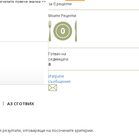
печелите повече значки >>
за 0 рецепти
Моите Рецепти:
0
Готвач на
седмицата:
0
Изпрати
съобщение:
|
АЗ СГОТВИХ
 резултати, отговарящи на посочените критерии.