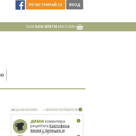
РЕГИСТРИРАЙ СЕ
ВХОД
КЪМ
БОН АПЕТИ
МАГАЗИН
НО
201
ДУШИ ОНЛАЙН
>>ВСИЧКИ ПОТРЕБИТЕЛИ
ДИАНА
коментира
рецептата
Картофена
яхния с пилешко и
зелен боб