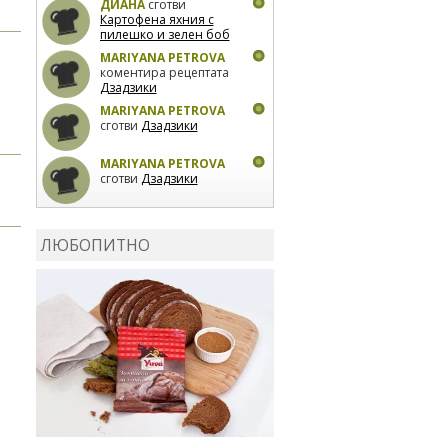
ДИАНА
сготви
Картофена яхния с
пилешко и зелен боб
MARIYANA PETROVA
коментира рецептата
Дзадзики
MARIYANA PETROVA
сготви
Дзадзики
MARIYANA PETROVA
сготви
Дзадзики
КАРДАШЕВ
коментира
рецептата
Сьомга на
ЛЮБОПИТНО
фурна
КАРДАШЕВ
коментира
рецептата
Свински
ребра с печени
картофи