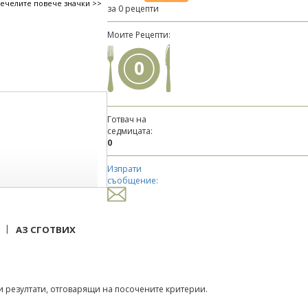
печелите повече значки >>
за 0 рецепти
Моите Рецепти:
0
Готвач на
седмицата:
0
Изпрати
съобщение:
|
АЗ СГОТВИХ
 резултати, отговарящи на посочените критерии.