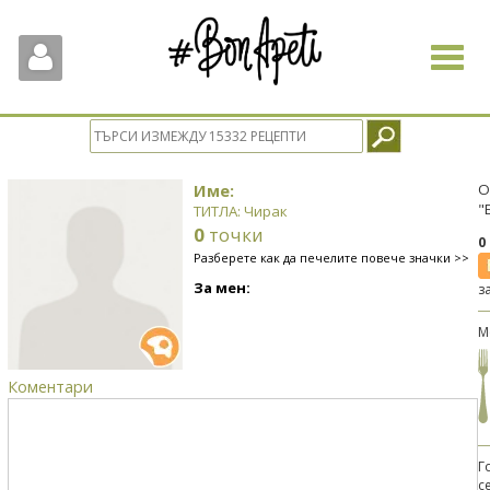
Toggle
navigat
Име:
О
"
ТИТЛА: Чирак
0
точки
0
Разберете как да печелите повече значки >>
За мен:
з
М
Коментари
Г
с