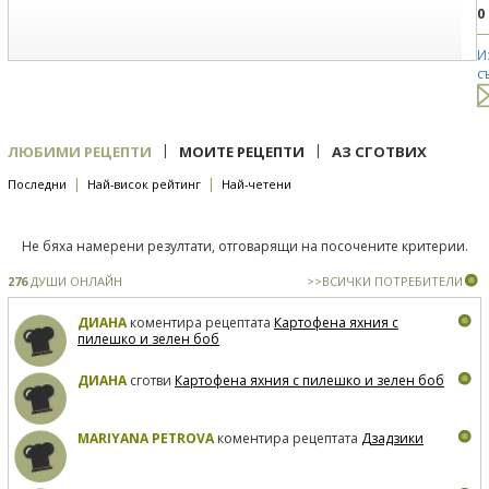
0
И
с
|
|
ЛЮБИМИ РЕЦЕПТИ
МОИТЕ РЕЦЕПТИ
АЗ СГОТВИХ
|
|
Последни
Най-висок рейтинг
Най-четени
Не бяха намерени резултати, отговарящи на посочените критерии.
276
ДУШИ ОНЛАЙН
>>ВСИЧКИ ПОТРЕБИТЕЛИ
ДИАНА
коментира рецептата
Картофена яхния с
пилешко и зелен боб
ДИАНА
сготви
Картофена яхния с пилешко и зелен боб
MARIYANA PETROVA
коментира рецептата
Дзадзики