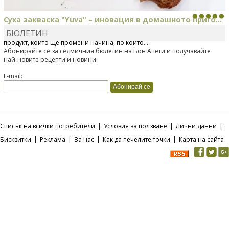
Суха закваска "Yuva" – иновация в домашното приго...
БЮЛЕТИН
Отскоро Лесафр България стартира предлагането на изцяло нов
продукт, който ще промени начина, по който...
Абонирайте се за седмичния бюлетин на Бон Апети и получавайте
най-новите рецепти и новини
E-mail:
Списък на всички потребители
|
Условия за ползване
|
Лични данни
|
Бисквитки
|
Реклама
|
За нас
|
Как да печелите точки
|
Карта на сайта