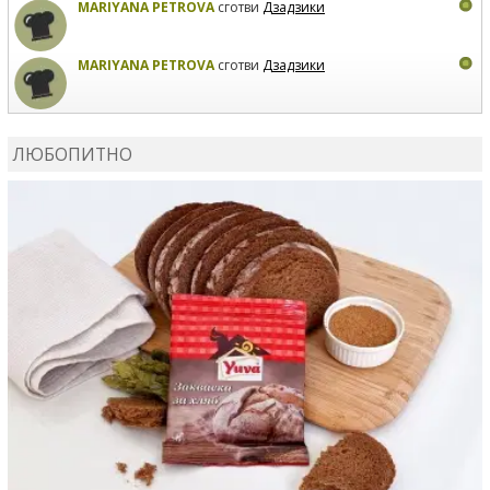
MARIYANA PETROVA
сготви
Дзадзики
MARIYANA PETROVA
сготви
Дзадзики
КАРДАШЕВ
коментира рецептата
Сьомга на фурна
ЛЮБОПИТНО
КАРДАШЕВ
коментира рецептата
Свински ребра с
печени картофи