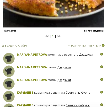
10.01.2025
38 730 видяна
<<
1
>>
236
ДУШИ ОНЛАЙН
>>ВСИЧКИ ПОТРЕБИТЕЛИ
MARIYANA PETROVA
коментира рецептата
Дзадзики
MARIYANA PETROVA
сготви
Дзадзики
MARIYANA PETROVA
сготви
Дзадзики
КАРДАШЕВ
коментира рецептата
Сьомга на фурна
КАРДАШЕВ
коментира рецептата
Свински ребра с