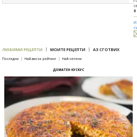
Г
с
0
И
с
|
|
ЛЮБИМИ РЕЦЕПТИ
МОИТЕ РЕЦЕПТИ
АЗ СГОТВИХ
|
|
Последни
Най-висок рейтинг
Най-четени
ДОМАТЕН КУСКУС