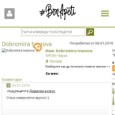
Toggle
navigat
Dobromira Ivanova
Потребител от 06.01.2016
Име: Dobromira Ivanova
О
"
ТИТЛА: Чирак
4
точки
0
Разберете как да печелите повече значки >>
За мен:
з
Коментари
М
1
06.01.2016
под рецепта
Доматен кускус
Стана невероятно вкусно! :)