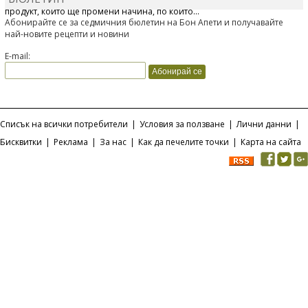
продукт, който ще промени начина, по който...
Абонирайте се за седмичния бюлетин на Бон Апети и получавайте
най-новите рецепти и новини
E-mail:
Списък на всички потребители
|
Условия за ползване
|
Лични данни
|
Бисквитки
|
Реклама
|
За нас
|
Как да печелите точки
|
Карта на сайта