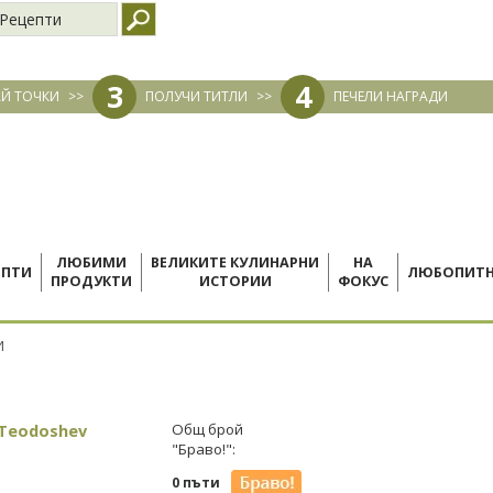
Рецепти
3
4
Й ТОЧКИ
>>
ПОЛУЧИ ТИТЛИ
>>
ПЕЧЕЛИ НАГРАДИ
ЛЮБИМИ
ВЕЛИКИТЕ КУЛИНАРНИ
НА
ЕПТИ
ЛЮБОПИТ
ПРОДУКТИ
ИСТОРИИ
ФОКУС
И
 Teodoshev
Общ брой
"Браво!":
0 пъти