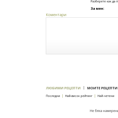
Разберете как да 
За мен:
Коментари
|
ЛЮБИМИ РЕЦЕПТИ
МОИТЕ РЕЦЕПТИ
|
|
Последни
Най-висок рейтинг
Най-четени
Не бяха намерени