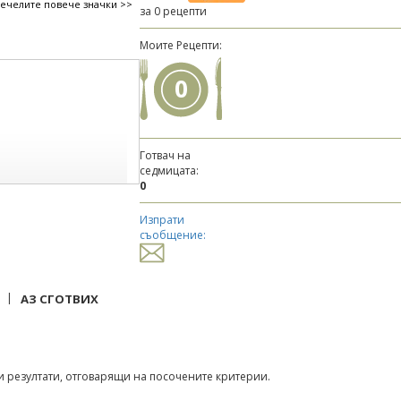
печелите повече значки >>
за 0 рецепти
Моите Рецепти:
0
Готвач на
седмицата:
0
Изпрати
съобщение:
|
АЗ СГОТВИХ
 резултати, отговарящи на посочените критерии.