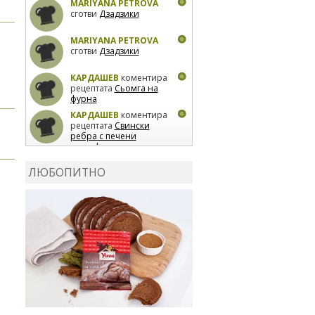
MARIYANA PETROVA
сготви
Дзадзики
MARIYANA PETROVA
сготви
Дзадзики
КАРДАШЕВ
коментира
рецептата
Сьомга на
фурна
КАРДАШЕВ
коментира
рецептата
Свински
ребра с печени
картофи
ВЛАДИМИРА
сготви
Пилешко с бяло вино и
ЛЮБОПИТНО
лимон
MARINA_VITA
коментира рецептата
Киноа със зеленчуци