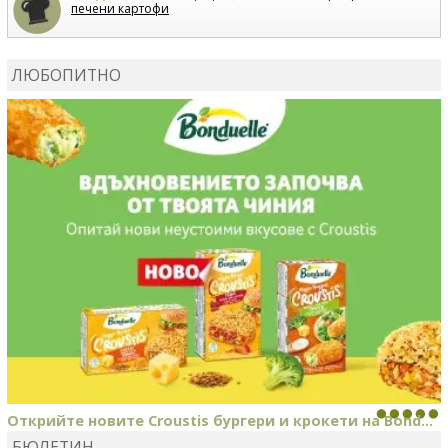
печени картофи
ВЛАДИМИРА
сготви
Пилешко с бяло вино и лимон
ЛЮБОПИТНО
MARINA_VITA
коментира рецептата
Киноа със
зеленчуци
Открийте новите Croustis бургери и крокети на Bond...
БЮЛЕТИН