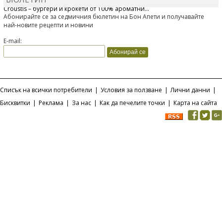
Bonduelle току-що представи нова вълнуваща продуктова линия
Croustis – бургери и крокети от 100% ароматни...
Абонирайте се за седмичния бюлетин на Бон Апети и получавайте
най-новите рецепти и новини
E-mail:
Списък на всички потребители
|
Условия за ползване
|
Лични данни
|
Бисквитки
|
Реклама
|
За нас
|
Как да печелите точки
|
Карта на сайта