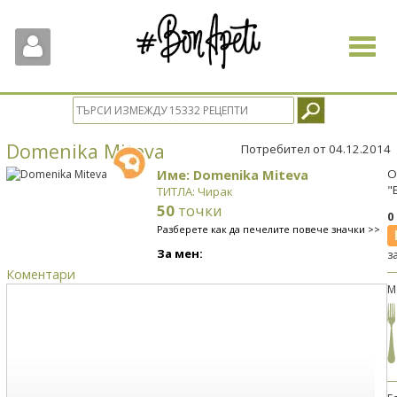
Toggle
navigat
Domenika Miteva
Потребител от 04.12.2014
Име: Domenika Miteva
О
"
ТИТЛА: Чирак
50
точки
0
Разберете как да печелите повече значки >>
За мен:
з
Коментари
М