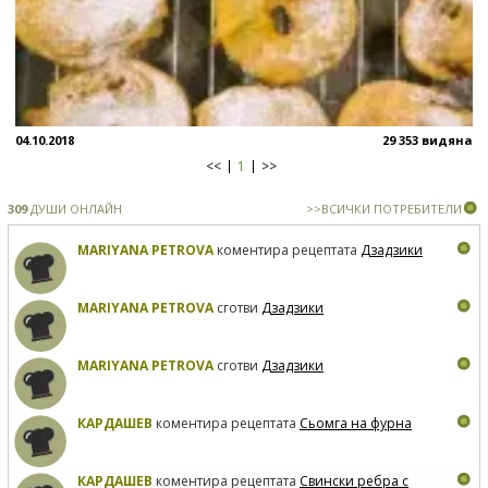
04.10.2018
29 353 видяна
<<
1
>>
309
ДУШИ ОНЛАЙН
>>ВСИЧКИ ПОТРЕБИТЕЛИ
MARIYANA PETROVA
коментира рецептата
Дзадзики
MARIYANA PETROVA
сготви
Дзадзики
MARIYANA PETROVA
сготви
Дзадзики
КАРДАШЕВ
коментира рецептата
Сьомга на фурна
КАРДАШЕВ
коментира рецептата
Свински ребра с