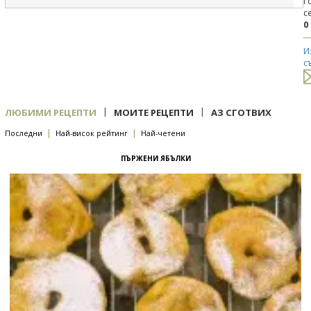
Г
с
0
И
с
|
|
ЛЮБИМИ РЕЦЕПТИ
МОИТЕ РЕЦЕПТИ
АЗ СГОТВИХ
|
|
Последни
Най-висок рейтинг
Най-четени
ПЪРЖЕНИ ЯБЪЛКИ