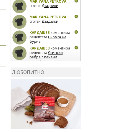
MARIYANA PETROVA
сготви
Дзадзики
MARIYANA PETROVA
сготви
Дзадзики
КАРДАШЕВ
коментира
рецептата
Сьомга на
фурна
КАРДАШЕВ
коментира
рецептата
Свински
ребра с печени
картофи
ВЛАДИМИРА
сготви
Пилешко с бяло вино и
ЛЮБОПИТНО
лимон
MARINA_VITA
коментира рецептата
Киноа със зеленчуци