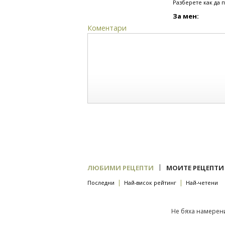
Разберете как да 
За мен:
Коментари
|
ЛЮБИМИ РЕЦЕПТИ
МОИТЕ РЕЦЕПТИ
|
|
Последни
Най-висок рейтинг
Най-четени
Не бяха намерени