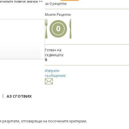
печелите повече значки >>
за 0 рецепти
Моите Рецепти:
0
Готвач на
седмицата:
0
Изпрати
съобщение:
|
АЗ СГОТВИХ
 резултати, отговарящи на посочените критерии.