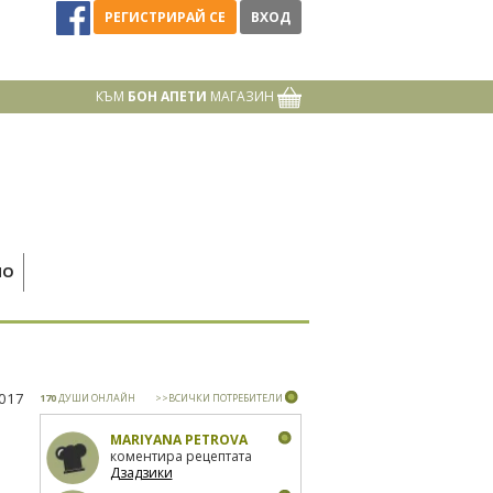
РЕГИСТРИРАЙ СЕ
ВХОД
КЪМ
БОН АПЕТИ
МАГАЗИН
НО
2017
170
ДУШИ ОНЛАЙН
>>ВСИЧКИ ПОТРЕБИТЕЛИ
MARIYANA PETROVA
коментира рецептата
Дзадзики