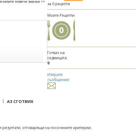
печелите повече значки >>
за 0 рецепти
Моите Рецепти:
0
Готвач на
седмицата:
0
Изпрати
съобщение:
|
АЗ СГОТВИХ
 резултати, отговарящи на посочените критерии.