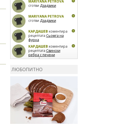
MARIYANA PETROVA
сготви
Дзадзики
MARIYANA PETROVA
сготви
Дзадзики
КАРДАШЕВ
коментира
рецептата
Сьомга на
фурна
КАРДАШЕВ
коментира
рецептата
Свински
ребра с печени
картофи
ВЛАДИМИРА
сготви
Пилешко с бяло вино и
ЛЮБОПИТНО
лимон
MARINA_VITA
коментира рецептата
Киноа със зеленчуци