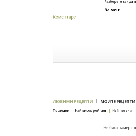
Разберете как да 
За мен:
Коментари
|
ЛЮБИМИ РЕЦЕПТИ
МОИТЕ РЕЦЕПТИ
|
|
Последни
Най-висок рейтинг
Най-четени
Не бяха намерени