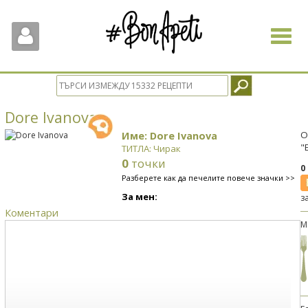
Toggle
navigat
Dore Ivanova
Име: Dore Ivanova
О
"
ТИТЛА: Чирак
0
точки
0
Разберете как да печелите повече значки >>
За мен:
з
Коментари
М