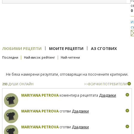
Г
с
0
И
с
|
|
ЛЮБИМИ РЕЦЕПТИ
МОИТЕ РЕЦЕПТИ
АЗ СГОТВИХ
|
|
Последни
Най-висок рейтинг
Най-четени
Не бяха намерени резултати, отговарящи на посочените критерии.
293
ДУШИ ОНЛАЙН
>>ВСИЧКИ ПОТРЕБИТЕЛИ
MARIYANA PETROVA
коментира рецептата
Дзадзики
MARIYANA PETROVA
сготви
Дзадзики
MARIYANA PETROVA
сготви
Дзадзики