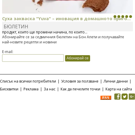
Суха закваска "Yuva" – иновация в домашното приго...
БЮЛЕТИН
Отскоро Лесафр България стартира предлагането на изцяло нов
продукт, който ще промени начина, по който...
Абонирайте се за седмичния бюлетин на Бон Апети и получавайте
най-новите рецепти и новини
E-mail:
Списък на всички потребители
|
Условия за ползване
|
Лични данни
|
Бисквитки
|
Реклама
|
За нас
|
Как да печелите точки
|
Карта на сайта