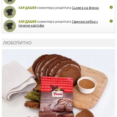
КАРДАШЕВ
коментира рецептата
Сьомга на фурна
КАРДАШЕВ
коментира рецептата
Свински ребра с
печени картофи
ВЛАДИМИРА
сготви
Пилешко с бяло вино и лимон
ЛЮБОПИТНО
MARINA_VITA
коментира рецептата
Киноа със
зеленчуци