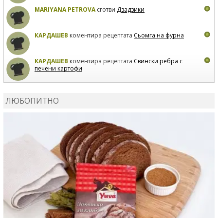
MARIYANA PETROVA
сготви
Дзадзики
КАРДАШЕВ
коментира рецептата
Сьомга на фурна
КАРДАШЕВ
коментира рецептата
Свински ребра с
печени картофи
ВЛАДИМИРА
сготви
Пилешко с бяло вино и лимон
ЛЮБОПИТНО
MARINA_VITA
коментира рецептата
Киноа със
зеленчуци