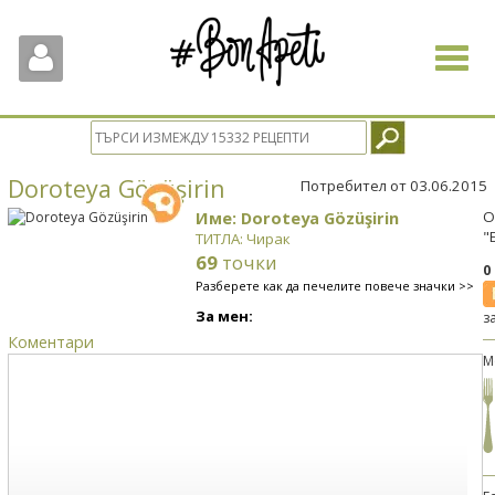
Toggle
navigat
Doroteya Gözüşirin
Потребител от 03.06.2015
Име: Doroteya Gözüşirin
О
"
ТИТЛА: Чирак
69
точки
0
Разберете как да печелите повече значки >>
За мен:
з
Коментари
М