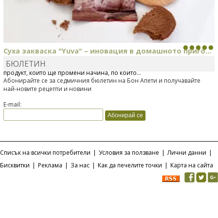
Суха закваска "Yuva" – иновация в домашното приго...
БЮЛЕТИН
Отскоро Лесафр България стартира предлагането на изцяло нов
продукт, който ще промени начина, по който...
Абонирайте се за седмичния бюлетин на Бон Апети и получавайте
най-новите рецепти и новини
E-mail:
Списък на всички потребители
|
Условия за ползване
|
Лични данни
|
Бисквитки
|
Реклама
|
За нас
|
Как да печелите точки
|
Карта на сайта