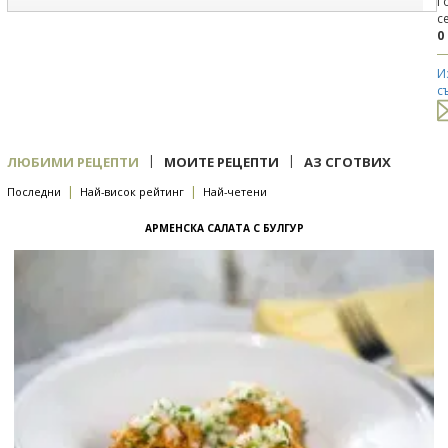
Г
с
0
И
с
|
|
ЛЮБИМИ РЕЦЕПТИ
МОИТЕ РЕЦЕПТИ
АЗ СГОТВИХ
|
|
Последни
Най-висок рейтинг
Най-четени
АРМЕНСКА САЛАТА С БУЛГУР