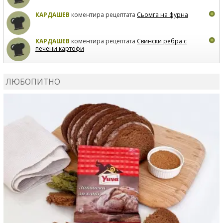
КАРДАШЕВ
коментира рецептата
Сьомга на фурна
КАРДАШЕВ
коментира рецептата
Свински ребра с
печени картофи
ВЛАДИМИРА
сготви
Пилешко с бяло вино и лимон
ЛЮБОПИТНО
MARINA_VITA
коментира рецептата
Киноа със
зеленчуци