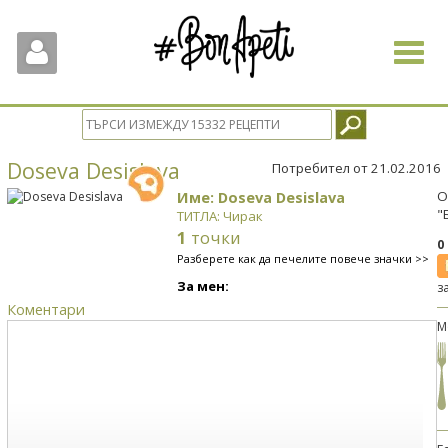
Toggle
navigat
Doseva Desislava
Потребител от 21.02.2016
Име: Doseva Desislava
О
"
ТИТЛА: Чирак
1
точки
0
Разберете как да печелите повече значки >>
За мен:
з
Коментари
М