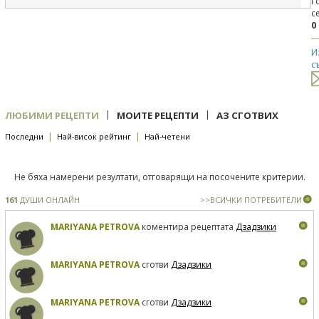
Г
с
0
И
с
|
|
ЛЮБИМИ РЕЦЕПТИ
МОИТЕ РЕЦЕПТИ
АЗ СГОТВИХ
|
|
Последни
Най-висок рейтинг
Най-четени
Не бяха намерени резултати, отговарящи на посочените критерии.
161
ДУШИ ОНЛАЙН
>>ВСИЧКИ ПОТРЕБИТЕЛИ
MARIYANA PETROVA
коментира рецептата
Дзадзики
MARIYANA PETROVA
сготви
Дзадзики
MARIYANA PETROVA
сготви
Дзадзики