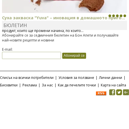
Суха закваска "Yuva" – иновация в домашното приго...
БЮЛЕТИН
Отскоро Лесафр България стартира предлагането на изцяло нов
продукт, който ще промени начина, по който...
Абонирайте се за седмичния бюлетин на Бон Апети и получавайте
най-новите рецепти и новини
E-mail:
Списък на всички потребители
|
Условия за ползване
|
Лични данни
|
Бисквитки
|
Реклама
|
За нас
|
Как да печелите точки
|
Карта на сайта