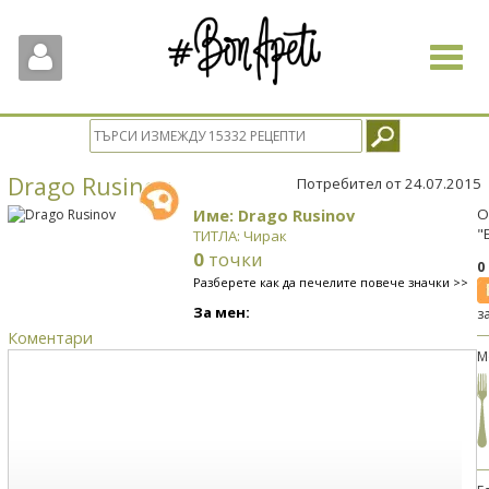
Toggle
navigat
Drago Rusinov
Потребител от 24.07.2015
Име: Drago Rusinov
О
"
ТИТЛА: Чирак
0
точки
0
Разберете как да печелите повече значки >>
За мен:
з
Коментари
М