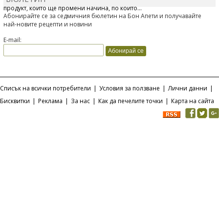
продукт, който ще промени начина, по който...
Абонирайте се за седмичния бюлетин на Бон Апети и получавайте
най-новите рецепти и новини
E-mail:
Списък на всички потребители
|
Условия за ползване
|
Лични данни
|
Бисквитки
|
Реклама
|
За нас
|
Как да печелите точки
|
Карта на сайта