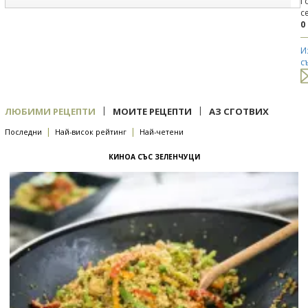
Г
с
0
И
с
|
|
ЛЮБИМИ РЕЦЕПТИ
МОИТЕ РЕЦЕПТИ
АЗ СГОТВИХ
|
|
Последни
Най-висок рейтинг
Най-четени
КИНОА СЪС ЗЕЛЕНЧУЦИ