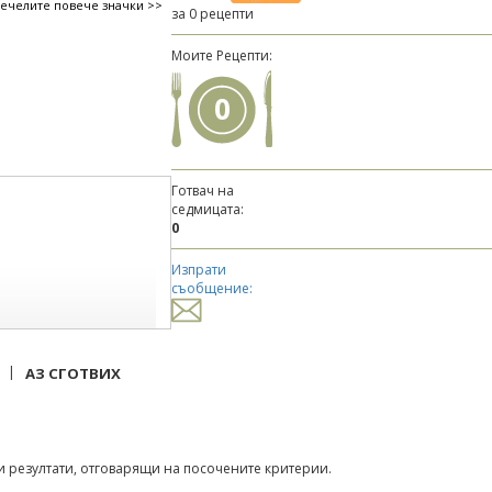
печелите повече значки >>
за 0 рецепти
Моите Рецепти:
0
Готвач на
седмицата:
0
Изпрати
съобщение:
|
АЗ СГОТВИХ
 резултати, отговарящи на посочените критерии.