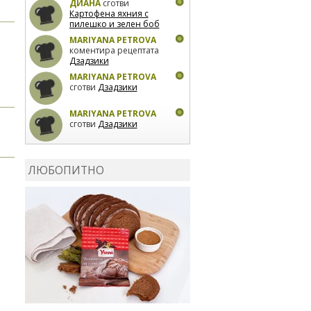
ДИАНА
сготви
Картофена яхния с
пилешко и зелен боб
MARIYANA PETROVA
коментира рецептата
Дзадзики
MARIYANA PETROVA
сготви
Дзадзики
MARIYANA PETROVA
сготви
Дзадзики
КАРДАШЕВ
коментира
рецептата
Сьомга на
ЛЮБОПИТНО
фурна
КАРДАШЕВ
коментира
рецептата
Свински
ребра с печени
картофи