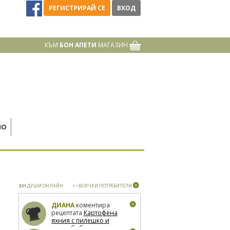
РЕГИСТРИРАЙ СЕ
ВХОД
КЪМ
БОН АПЕТИ
МАГАЗИН
НО
321
ДУШИ ОНЛАЙН
>>ВСИЧКИ ПОТРЕБИТЕЛИ
ДИАНА
коментира
рецептата
Картофена
яхния с пилешко и
зелен боб