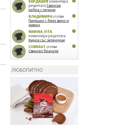
КАРДАШЕВ
коментира
рецептата
Свински
ребра с печени
картофи
ВЛАДИМИРА
сготви
Пилешко с бяло вино и
лимон
MARINA_VITA
коментира рецептата
Киноа със зеленчуци
COBRAGT
сготви
Свинско брачоле
EVTEDI
сготви
Печени
свински ребра
ЛЮБОПИТНО
DANKOLOVA
сготви
Фокача със синьо
сирене, лук и орехи