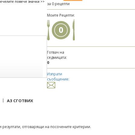
печелите повече значки >>
за 0 рецепти
Моите Рецепти:
0
Готвач на
седмицата:
0
Изпрати
съобщение:
|
АЗ СГОТВИХ
 резултати, отговарящи на посочените критерии.